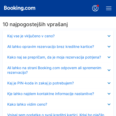
10 najpogostejših vprašanj
Skrčeno
Kaj vse je vključeno v ceno?
Skrčeno
Ali lahko opravim rezervacijo brez kreditne kartice?
Skrčeno
Kako naj se prepričam, da je moja rezervacija potrjena?
Skrčeno
Ali lahko na strani Booking.com odpovem ali spremenim
rezervacijo?
Skrčeno
Kaj je PIN-koda in zakaj jo potrebujem?
Skrčeno
Kje lahko najdem kontaktne informacije nastanitve?
Skrčeno
Kako lahko vidim ceno?
Skrčeno
Vpisal sem podatke o svoji kreditni kartici. Kdaj bo plačilo