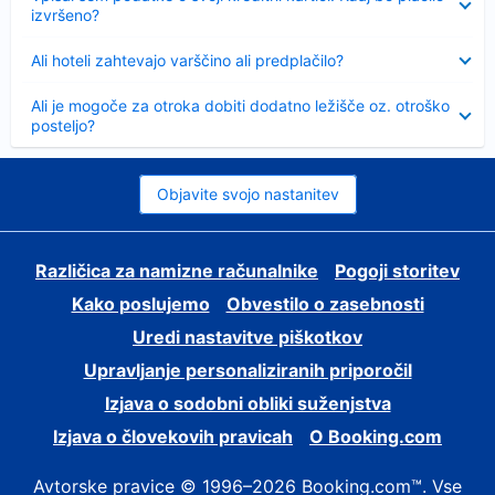
izvršeno?
Skrčeno
Ali hoteli zahtevajo varščino ali predplačilo?
Skrčeno
Ali je mogoče za otroka dobiti dodatno ležišče oz. otroško
posteljo?
Objavite svojo nastanitev
Različica za namizne računalnike
Pogoji storitev
Kako poslujemo
Obvestilo o zasebnosti
Uredi nastavitve piškotkov
Upravljanje personaliziranih priporočil
Izjava o sodobni obliki suženjstva
Izjava o človekovih pravicah
O Booking.com
Avtorske pravice © 1996–2026 Booking.com™. Vse