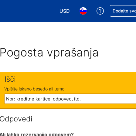
USD
Zaprosite za 
Dodajte svo
Izbira valute. Vaša trenutna valut
Izbira jezika. Vaš trenutn
Pogosta vprašanja
Išči
Vpišite iskano besedo ali temo
Odpovedi
Ali lahko rezervacijo odpovem?