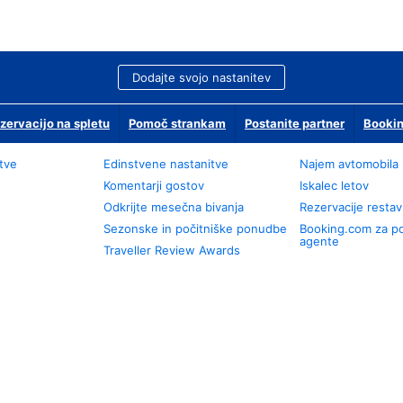
Dodajte svojo nastanitev
zervacijo na spletu
Pomoč strankam
Postanite partner
Bookin
tve
Edinstvene nastanitve
Najem avtomobila
Komentarji gostov
Iskalec letov
Odkrijte mesečna bivanja
Rezervacije restav
Sezonske in počitniške ponudbe
Booking.com za p
agente
Traveller Review Awards