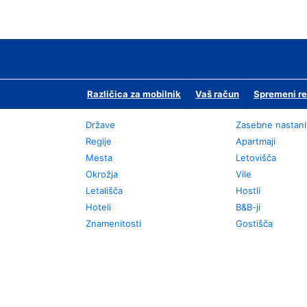
Različica za mobilnik
Vaš račun
Spremeni re
Države
Zasebne nastani
Regije
Apartmaji
Mesta
Letovišča
Okrožja
Vile
Letališča
Hostli
Hoteli
B&B-ji
Znamenitosti
Gostišča