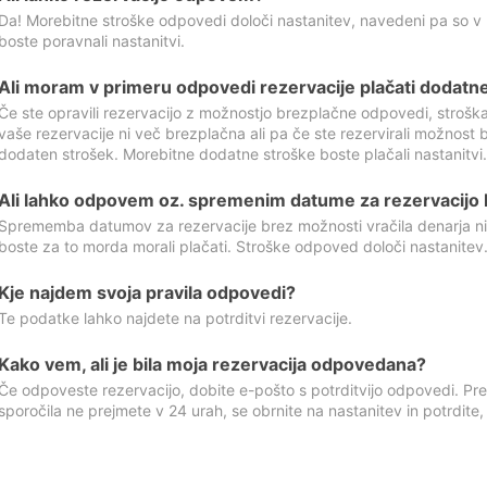
Da! Morebitne stroške odpovedi določi nastanitev, navedeni pa so v
boste poravnali nastanitvi.
Ali moram v primeru odpovedi rezervacije plačati dodatn
Če ste opravili rezervacijo z možnostjo brezplačne odpovedi, stroš
vaše rezervacije ni več brezplačna ali pa če ste rezervirali možnost 
dodaten strošek. Morebitne dodatne stroške boste plačali nastanitvi.
Ali lahko odpovem oz. spremenim datume za rezervacijo b
Sprememba datumov za rezervacije brez možnosti vračila denarja ni
boste za to morda morali plačati. Stroške odpoved določi nastanitev.
Kje najdem svoja pravila odpovedi?
Te podatke lahko najdete na potrditvi rezervacije.
Kako vem, ali je bila moja rezervacija odpovedana?
Če odpoveste rezervacijo, dobite e-pošto s potrditvijo odpovedi. Prev
sporočila ne prejmete v 24 urah, se obrnite na nastanitev in potrdite