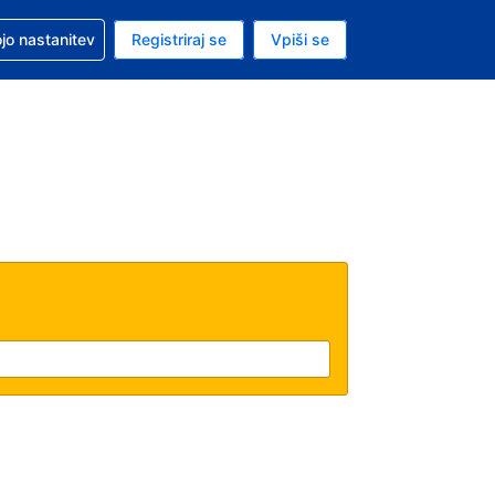
pomoč pri rezervaciji
jo nastanitev
Registriraj se
Vpiši se
a je ameriški dolar
i jezik je Slovenščini