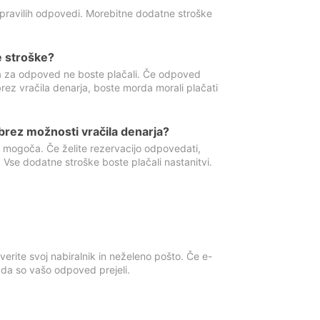
 pravilih odpovedi. Morebitne dodatne stroške
e stroške?
ka za odpoved ne boste plačali. Če odpoved
brez vračila denarja, boste morda morali plačati
rez možnosti vračila denarja?
 mogoča. Če želite rezervacijo odpovedati,
 Vse dodatne stroške boste plačali nastanitvi.
erite svoj nabiralnik in neželeno pošto. Če e-
, da so vašo odpoved prejeli.