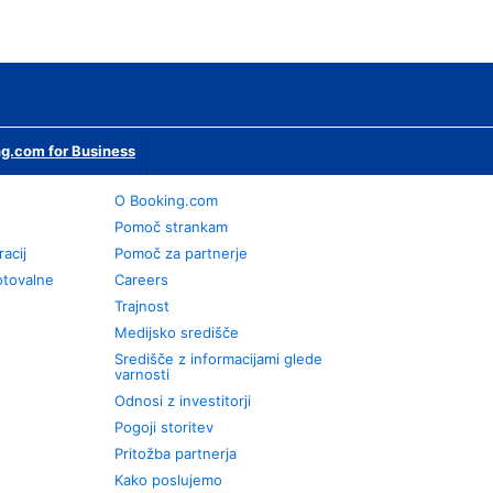
g.com for Business
O Booking.com
Pomoč strankam
racij
Pomoč za partnerje
otovalne
Careers
Trajnost
Medijsko središče
Središče z informacijami glede
varnosti
Odnosi z investitorji
Pogoji storitev
Pritožba partnerja
Kako poslujemo