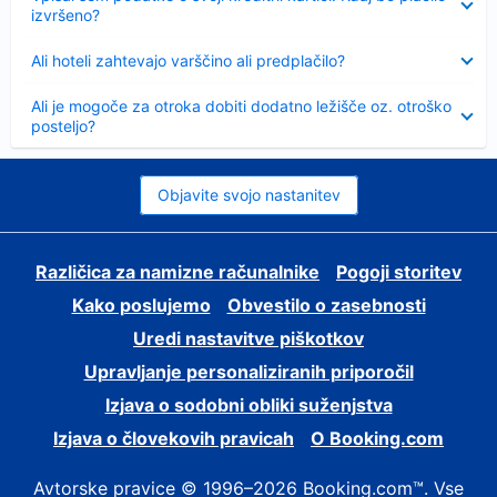
izvršeno?
Skrčeno
Ali hoteli zahtevajo varščino ali predplačilo?
Skrčeno
Ali je mogoče za otroka dobiti dodatno ležišče oz. otroško
posteljo?
Objavite svojo nastanitev
Različica za namizne računalnike
Pogoji storitev
Kako poslujemo
Obvestilo o zasebnosti
Uredi nastavitve piškotkov
Upravljanje personaliziranih priporočil
Izjava o sodobni obliki suženjstva
Izjava o človekovih pravicah
O Booking.com
Avtorske pravice © 1996–2026 Booking.com™. Vse