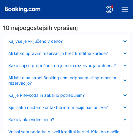
10 najpogostejših vprašanj
Skrčeno
Kaj vse je vključeno v ceno?
Skrčeno
Ali lahko opravim rezervacijo brez kreditne kartice?
Skrčeno
Kako naj se prepričam, da je moja rezervacija potrjena?
Skrčeno
Ali lahko na strani Booking.com odpovem ali spremenim
rezervacijo?
Skrčeno
Kaj je PIN-koda in zakaj jo potrebujem?
Skrčeno
Kje lahko najdem kontaktne informacije nastanitve?
Skrčeno
Kako lahko vidim ceno?
Skrčeno
Vpisal sem podatke o svoji kreditni kartici. Kdaj bo plačilo