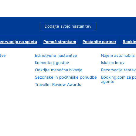
Dodajte svojo nastanitev
zervacijo na spletu
Pomoč strankam
Postanite partner
Bookin
tve
Edinstvene nastanitve
Najem avtomobila
Komentarji gostov
Iskalec letov
Odkrijte mesečna bivanja
Rezervacije restav
Sezonske in počitniške ponudbe
Booking.com za p
agente
Traveller Review Awards