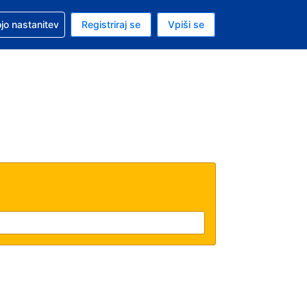
pomoč pri rezervaciji
jo nastanitev
Registriraj se
Vpiši se
a je evro
i jezik je Slovenščini