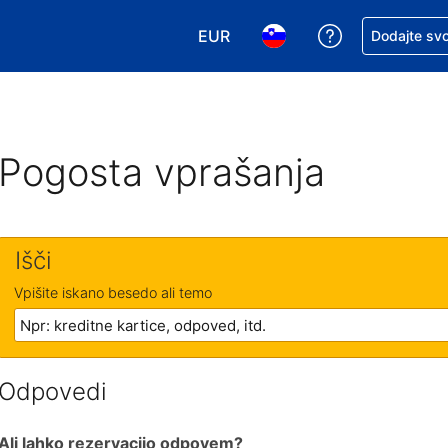
EUR
Zaprosite za 
Dodajte svo
Izbira valute. Vaša trenutna valut
Izbira jezika. Vaš trenutn
Pogosta vprašanja
Išči
Vpišite iskano besedo ali temo
Odpovedi
Ali lahko rezervacijo odpovem?