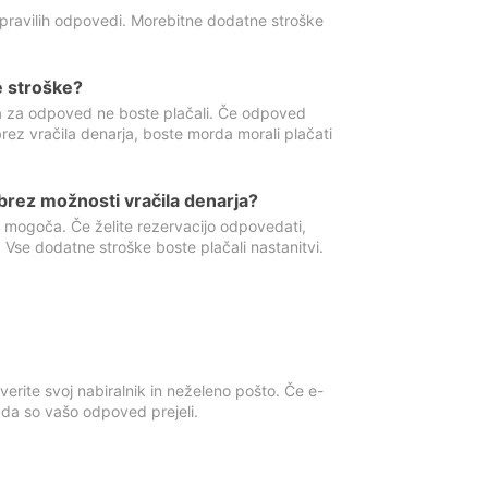
 pravilih odpovedi. Morebitne dodatne stroške
e stroške?
ka za odpoved ne boste plačali. Če odpoved
brez vračila denarja, boste morda morali plačati
rez možnosti vračila denarja?
 mogoča. Če želite rezervacijo odpovedati,
 Vse dodatne stroške boste plačali nastanitvi.
erite svoj nabiralnik in neželeno pošto. Če e-
, da so vašo odpoved prejeli.