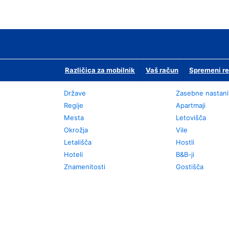
Različica za mobilnik
Vaš račun
Spremeni re
Države
Zasebne nastani
Regije
Apartmaji
Mesta
Letovišča
Okrožja
Vile
Letališča
Hostli
Hoteli
B&B-ji
Znamenitosti
Gostišča