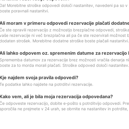
Da! Morebitne stroške odpovedi določi nastanitev, navedeni pa so v
boste poravnali nastanitvi.
Ali moram v primeru odpovedi rezervacije plačati dodatn
Če ste opravili rezervacijo z možnostjo brezplačne odpovedi, stroš
vaše rezervacije ni več brezplačna ali pa če ste rezervirali možnost 
dodaten strošek. Morebitne dodatne stroške boste plačali nastanitvi.
Ali lahko odpovem oz. spremenim datume za rezervacijo b
Sprememba datumov za rezervacije brez možnosti vračila denarja ni
boste za to morda morali plačati. Stroške odpoved določi nastanitev.
Kje najdem svoja pravila odpovedi?
Te podatke lahko najdete na potrditvi rezervacije.
Kako vem, ali je bila moja rezervacija odpovedana?
Če odpoveste rezervacijo, dobite e-pošto s potrditvijo odpovedi. Prev
sporočila ne prejmete v 24 urah, se obrnite na nastanitev in potrdite