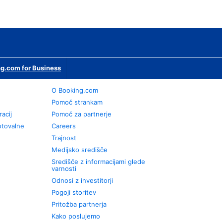
g.com for Business
O Booking.com
Pomoč strankam
racij
Pomoč za partnerje
otovalne
Careers
Trajnost
Medijsko središče
Središče z informacijami glede
varnosti
Odnosi z investitorji
Pogoji storitev
Pritožba partnerja
Kako poslujemo