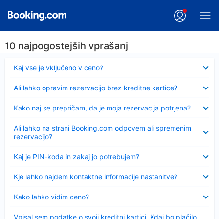
10 najpogostejših vprašanj
Skrčeno
Kaj vse je vključeno v ceno?
Skrčeno
Ali lahko opravim rezervacijo brez kreditne kartice?
Skrčeno
Kako naj se prepričam, da je moja rezervacija potrjena?
Skrčeno
Ali lahko na strani Booking.com odpovem ali spremenim
rezervacijo?
Skrčeno
Kaj je PIN-koda in zakaj jo potrebujem?
Skrčeno
Kje lahko najdem kontaktne informacije nastanitve?
Skrčeno
Kako lahko vidim ceno?
Skrčeno
Vpisal sem podatke o svoji kreditni kartici. Kdaj bo plačilo