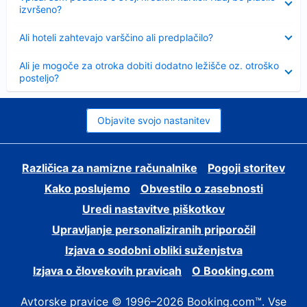
izvršeno?
Skrčeno
Ali hoteli zahtevajo varščino ali predplačilo?
Skrčeno
Ali je mogoče za otroka dobiti dodatno ležišče oz. otroško
posteljo?
Objavite svojo nastanitev
Različica za namizne računalnike
Pogoji storitev
Kako poslujemo
Obvestilo o zasebnosti
Uredi nastavitve piškotkov
Upravljanje personaliziranih priporočil
Izjava o sodobni obliki suženjstva
Izjava o človekovih pravicah
O Booking.com
Avtorske pravice © 1996–2026 Booking.com™. Vse