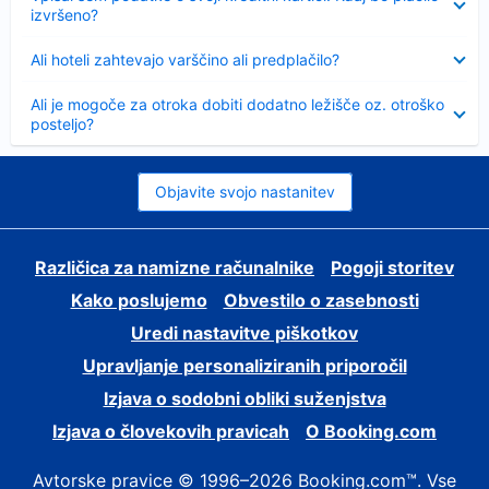
izvršeno?
Skrčeno
Ali hoteli zahtevajo varščino ali predplačilo?
Skrčeno
Ali je mogoče za otroka dobiti dodatno ležišče oz. otroško
posteljo?
Objavite svojo nastanitev
Različica za namizne računalnike
Pogoji storitev
Kako poslujemo
Obvestilo o zasebnosti
Uredi nastavitve piškotkov
Upravljanje personaliziranih priporočil
Izjava o sodobni obliki suženjstva
Izjava o človekovih pravicah
O Booking.com
Avtorske pravice © 1996–2026 Booking.com™. Vse