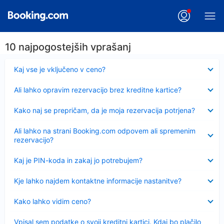
10 najpogostejših vprašanj
Skrčeno
Kaj vse je vključeno v ceno?
Skrčeno
Ali lahko opravim rezervacijo brez kreditne kartice?
Skrčeno
Kako naj se prepričam, da je moja rezervacija potrjena?
Skrčeno
Ali lahko na strani Booking.com odpovem ali spremenim
rezervacijo?
Skrčeno
Kaj je PIN-koda in zakaj jo potrebujem?
Skrčeno
Kje lahko najdem kontaktne informacije nastanitve?
Skrčeno
Kako lahko vidim ceno?
Skrčeno
Vpisal sem podatke o svoji kreditni kartici. Kdaj bo plačilo