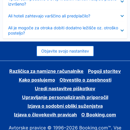
izvršeno?
Skrčeno
Ali hoteli zahtevajo varščino ali predplačilo?
Skrčeno
Ali je mogoče za otroka dobiti dodatno ležišče oz. otroško
posteljo?
Objavite svojo nastanitev
Različica za namizne računalnike
Pogoji storitev
Kako poslujemo
Obvestilo o zasebnosti
Uredi nastavitve piškotkov
Upravljanje personaliziranih priporočil
Izjava o sodobni obliki suženjstva
Izjava o človekovih pravicah
O Booking.com
Avtorske pravice © 1996–2026 Booking.com™. Vse