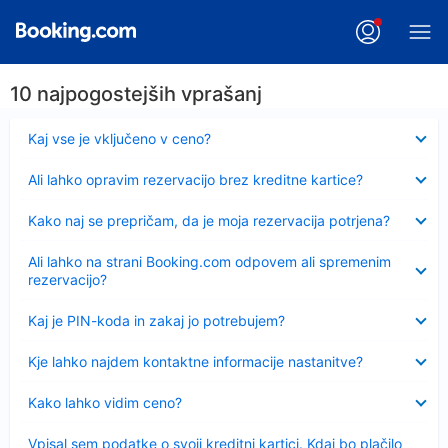
10 najpogostejših vprašanj
Skrčeno
Kaj vse je vključeno v ceno?
Skrčeno
Ali lahko opravim rezervacijo brez kreditne kartice?
Skrčeno
Kako naj se prepričam, da je moja rezervacija potrjena?
Skrčeno
Ali lahko na strani Booking.com odpovem ali spremenim
rezervacijo?
Skrčeno
Kaj je PIN-koda in zakaj jo potrebujem?
Skrčeno
Kje lahko najdem kontaktne informacije nastanitve?
Skrčeno
Kako lahko vidim ceno?
Skrčeno
Vpisal sem podatke o svoji kreditni kartici. Kdaj bo plačilo