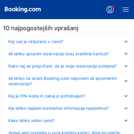
10 najpogostejših vprašanj
Skrčeno
Kaj vse je vključeno v ceno?
Skrčeno
Ali lahko opravim rezervacijo brez kreditne kartice?
Skrčeno
Kako naj se prepričam, da je moja rezervacija potrjena?
Skrčeno
Ali lahko na strani Booking.com odpovem ali spremenim
rezervacijo?
Skrčeno
Kaj je PIN-koda in zakaj jo potrebujem?
Skrčeno
Kje lahko najdem kontaktne informacije nastanitve?
Skrčeno
Kako lahko vidim ceno?
Skrčeno
Vpisal sem podatke o svoji kreditni kartici. Kdaj bo plačilo