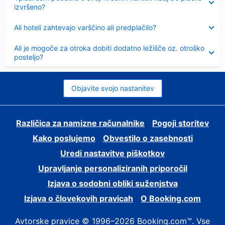
izvršeno?
Skrčeno
Ali hoteli zahtevajo varščino ali predplačilo?
Skrčeno
Ali je mogoče za otroka dobiti dodatno ležišče oz. otroško
posteljo?
Objavite svojo nastanitev
Različica za namizne računalnike
Pogoji storitev
Kako poslujemo
Obvestilo o zasebnosti
Uredi nastavitve piškotkov
Upravljanje personaliziranih priporočil
Izjava o sodobni obliki suženjstva
Izjava o človekovih pravicah
O Booking.com
Avtorske pravice © 1996–2026 Booking.com™. Vse