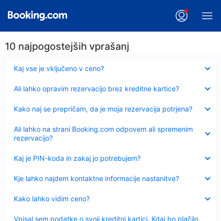
10 najpogostejših vprašanj
Skrčeno
Kaj vse je vključeno v ceno?
Skrčeno
Ali lahko opravim rezervacijo brez kreditne kartice?
Skrčeno
Kako naj se prepričam, da je moja rezervacija potrjena?
Skrčeno
Ali lahko na strani Booking.com odpovem ali spremenim
rezervacijo?
Skrčeno
Kaj je PIN-koda in zakaj jo potrebujem?
Skrčeno
Kje lahko najdem kontaktne informacije nastanitve?
Skrčeno
Kako lahko vidim ceno?
Skrčeno
Vpisal sem podatke o svoji kreditni kartici. Kdaj bo plačilo