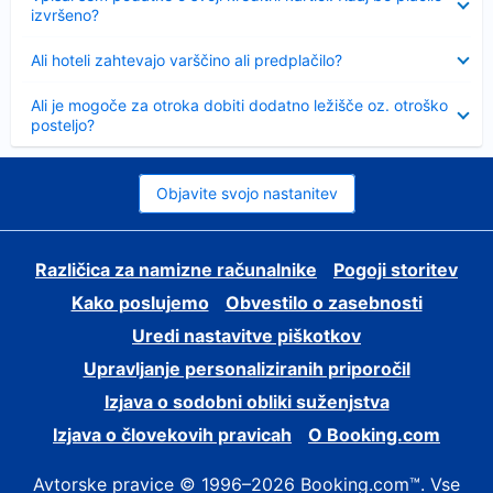
izvršeno?
Skrčeno
Ali hoteli zahtevajo varščino ali predplačilo?
Skrčeno
Ali je mogoče za otroka dobiti dodatno ležišče oz. otroško
posteljo?
Objavite svojo nastanitev
Različica za namizne računalnike
Pogoji storitev
Kako poslujemo
Obvestilo o zasebnosti
Uredi nastavitve piškotkov
Upravljanje personaliziranih priporočil
Izjava o sodobni obliki suženjstva
Izjava o človekovih pravicah
O Booking.com
Avtorske pravice © 1996–2026 Booking.com™. Vse