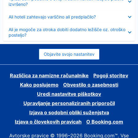
izvršeno?
Skrčeno
Ali hoteli zahtevajo varščino ali predplačilo?
Skrčeno
Ali je mogoče za otroka dobiti dodatno ležišče oz. otroško
posteljo?
Objavite svojo nastanitev
Različica za namizne računalnike
Pogoji storitev
Kako poslujemo
Obvestilo o zasebnosti
Uredi nastavitve piškotkov
Upravljanje personaliziranih priporočil
Izjava o sodobni obliki suženjstva
Izjava o človekovih pravicah
O Booking.com
Avtorske pravice © 1996–2026 Booking.com™. Vse