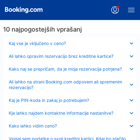
10 najpogostejših vprašanj
Skrčeno
Kaj vse je vključeno v ceno?
Skrčeno
Ali lahko opravim rezervacijo brez kreditne kartice?
Skrčeno
Kako naj se prepričam, da je moja rezervacija potrjena?
Skrčeno
Ali lahko na strani Booking.com odpovem ali spremenim
rezervacijo?
Skrčeno
Kaj je PIN-koda in zakaj jo potrebujem?
Skrčeno
Kje lahko najdem kontaktne informacije nastanitve?
Skrčeno
Kako lahko vidim ceno?
Skrčeno
Vpisal sem podatke o svoji kreditni kartici. Kdaj bo plačilo