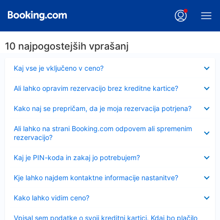
10 najpogostejših vprašanj
Skrčeno
Kaj vse je vključeno v ceno?
Skrčeno
Ali lahko opravim rezervacijo brez kreditne kartice?
Skrčeno
Kako naj se prepričam, da je moja rezervacija potrjena?
Skrčeno
Ali lahko na strani Booking.com odpovem ali spremenim
rezervacijo?
Skrčeno
Kaj je PIN-koda in zakaj jo potrebujem?
Skrčeno
Kje lahko najdem kontaktne informacije nastanitve?
Skrčeno
Kako lahko vidim ceno?
Skrčeno
Vpisal sem podatke o svoji kreditni kartici. Kdaj bo plačilo