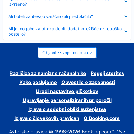
izvršeno?
Skrčeno
Ali hoteli zahtevajo varščino ali predplačilo?
Skrčeno
Ali je mogoče za otroka dobiti dodatno ležišče oz. otroško
posteljo?
Objavite svojo nastanitev
Različica za namizne računalnike
Pogoji storitev
Kako poslujemo
Obvestilo o zasebnosti
Uredi nastavitve piškotkov
Upravljanje personaliziranih priporočil
Izjava o sodobni obliki suženjstva
Izjava o človekovih pravicah
O Booking.com
Avtorske pravice © 1996–2026 Booking.com™. Vse