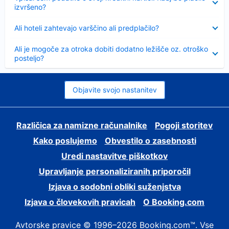
izvršeno?
Skrčeno
Ali hoteli zahtevajo varščino ali predplačilo?
Skrčeno
Ali je mogoče za otroka dobiti dodatno ležišče oz. otroško
posteljo?
Objavite svojo nastanitev
Različica za namizne računalnike
Pogoji storitev
Kako poslujemo
Obvestilo o zasebnosti
Uredi nastavitve piškotkov
Upravljanje personaliziranih priporočil
Izjava o sodobni obliki suženjstva
Izjava o človekovih pravicah
O Booking.com
Avtorske pravice © 1996–2026 Booking.com™. Vse