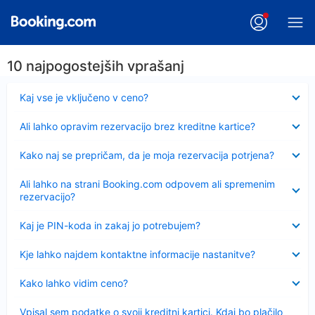
10 najpogostejših vprašanj
Skrčeno
Kaj vse je vključeno v ceno?
Skrčeno
Ali lahko opravim rezervacijo brez kreditne kartice?
Skrčeno
Kako naj se prepričam, da je moja rezervacija potrjena?
Skrčeno
Ali lahko na strani Booking.com odpovem ali spremenim
rezervacijo?
Skrčeno
Kaj je PIN-koda in zakaj jo potrebujem?
Skrčeno
Kje lahko najdem kontaktne informacije nastanitve?
Skrčeno
Kako lahko vidim ceno?
Skrčeno
Vpisal sem podatke o svoji kreditni kartici. Kdaj bo plačilo