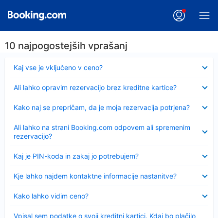
10 najpogostejših vprašanj
Skrčeno
Kaj vse je vključeno v ceno?
Skrčeno
Ali lahko opravim rezervacijo brez kreditne kartice?
Skrčeno
Kako naj se prepričam, da je moja rezervacija potrjena?
Skrčeno
Ali lahko na strani Booking.com odpovem ali spremenim
rezervacijo?
Skrčeno
Kaj je PIN-koda in zakaj jo potrebujem?
Skrčeno
Kje lahko najdem kontaktne informacije nastanitve?
Skrčeno
Kako lahko vidim ceno?
Skrčeno
Vpisal sem podatke o svoji kreditni kartici. Kdaj bo plačilo