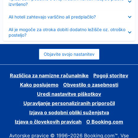
izvršeno?
Skrčeno
Ali hoteli zahtevajo varščino ali predplačilo?
Skrčeno
Ali je mogoče za otroka dobiti dodatno ležišče oz. otroško
posteljo?
Objavite svojo nastanitev
Različica za namizne računalnike
Pogoji storitev
Kako poslujemo
Obvestilo o zasebnosti
Uredi nastavitve piškotkov
Upravljanje personaliziranih priporočil
Izjava o sodobni obliki suženjstva
Izjava o človekovih pravicah
O Booking.com
Avtorske pravice © 1996–2026 Booking.com™. Vse