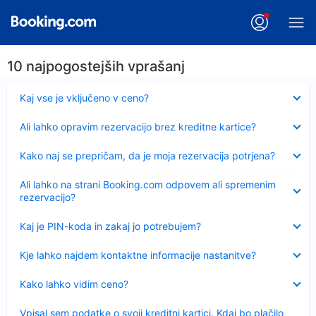
10 najpogostejših vprašanj
Skrčeno
Kaj vse je vključeno v ceno?
Skrčeno
Ali lahko opravim rezervacijo brez kreditne kartice?
Skrčeno
Kako naj se prepričam, da je moja rezervacija potrjena?
Skrčeno
Ali lahko na strani Booking.com odpovem ali spremenim
rezervacijo?
Skrčeno
Kaj je PIN-koda in zakaj jo potrebujem?
Skrčeno
Kje lahko najdem kontaktne informacije nastanitve?
Skrčeno
Kako lahko vidim ceno?
Skrčeno
Vpisal sem podatke o svoji kreditni kartici. Kdaj bo plačilo