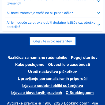
izvršeno?
Skrčeno
Ali hoteli zahtevajo varščino ali predplačilo?
Skrčeno
Ali je mogoče za otroka dobiti dodatno ležišče oz. otroško
posteljo?
Objavite svojo nastanitev
Različica za namizne računalnike
Pogoji storitev
Kako poslujemo
Obvestilo o zasebnosti
Uredi nastavitve piškotkov
Upravljanje personaliziranih priporočil
Izjava o sodobni obliki suženjstva
Izjava o človekovih pravicah
O Booking.com
Avtorske pravice © 1996–2026 Booking.com™. Vse