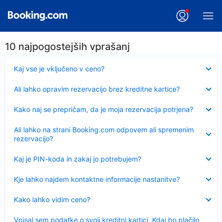
10 najpogostejših vprašanj
Skrčeno
Kaj vse je vključeno v ceno?
Skrčeno
Ali lahko opravim rezervacijo brez kreditne kartice?
Skrčeno
Kako naj se prepričam, da je moja rezervacija potrjena?
Skrčeno
Ali lahko na strani Booking.com odpovem ali spremenim
rezervacijo?
Skrčeno
Kaj je PIN-koda in zakaj jo potrebujem?
Skrčeno
Kje lahko najdem kontaktne informacije nastanitve?
Skrčeno
Kako lahko vidim ceno?
Skrčeno
Vpisal sem podatke o svoji kreditni kartici. Kdaj bo plačilo