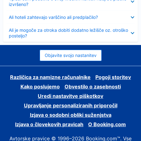
izvršeno?
Skrčeno
Ali hoteli zahtevajo varščino ali predplačilo?
Skrčeno
Ali je mogoče za otroka dobiti dodatno ležišče oz. otroško
posteljo?
Objavite svojo nastanitev
Različica za namizne računalnike
Pogoji storitev
Kako poslujemo
Obvestilo o zasebnosti
Uredi nastavitve piškotkov
Upravljanje personaliziranih priporočil
Izjava o sodobni obliki suženjstva
Izjava o človekovih pravicah
O Booking.com
Avtorske pravice © 1996–2026 Booking.com™. Vse