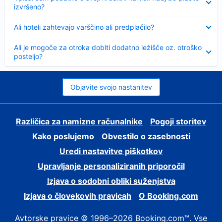
izvršeno?
Skrčeno
Ali hoteli zahtevajo varščino ali predplačilo?
Skrčeno
Ali je mogoče za otroka dobiti dodatno ležišče oz. otroško
posteljo?
Objavite svojo nastanitev
Različica za namizne računalnike
Pogoji storitev
Kako poslujemo
Obvestilo o zasebnosti
Uredi nastavitve piškotkov
Upravljanje personaliziranih priporočil
Izjava o sodobni obliki suženjstva
Izjava o človekovih pravicah
O Booking.com
Avtorske pravice © 1996–2026 Booking.com™. Vse