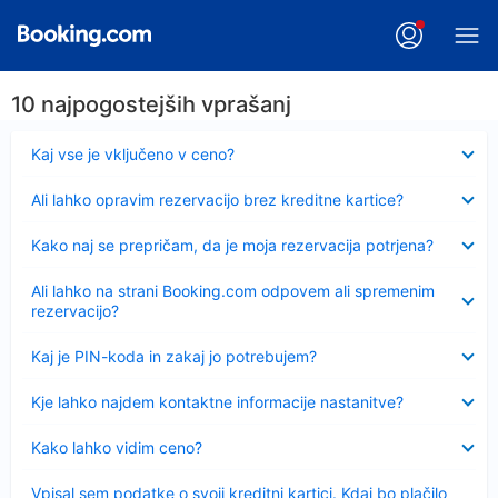
10 najpogostejših vprašanj
Skrčeno
Kaj vse je vključeno v ceno?
Skrčeno
Ali lahko opravim rezervacijo brez kreditne kartice?
Skrčeno
Kako naj se prepričam, da je moja rezervacija potrjena?
Skrčeno
Ali lahko na strani Booking.com odpovem ali spremenim
rezervacijo?
Skrčeno
Kaj je PIN-koda in zakaj jo potrebujem?
Skrčeno
Kje lahko najdem kontaktne informacije nastanitve?
Skrčeno
Kako lahko vidim ceno?
Skrčeno
Vpisal sem podatke o svoji kreditni kartici. Kdaj bo plačilo