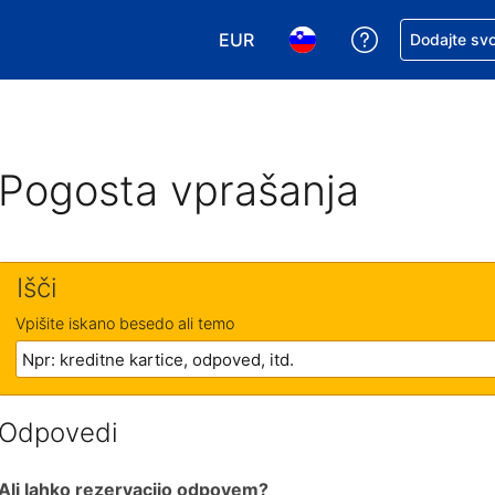
EUR
Zaprosite za 
Dodajte svo
Izbira valute. Vaša trenutna valut
Izbira jezika. Vaš trenutn
Pogosta vprašanja
Išči
Vpišite iskano besedo ali temo
Odpovedi
Ali lahko rezervacijo odpovem?