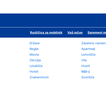
Različica za mobilnik
Vaš račun
Spremeni re
Države
Zasebne nastani
Regije
Apartmaji
Mesta
Letovišča
Okrožja
Vile
Letališča
Hostli
Hoteli
B&B-ji
Znamenitosti
Gostišča