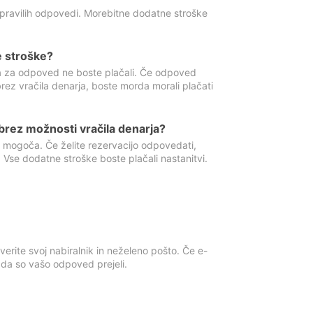
 pravilih odpovedi. Morebitne dodatne stroške
e stroške?
ka za odpoved ne boste plačali. Če odpoved
brez vračila denarja, boste morda morali plačati
rez možnosti vračila denarja?
 mogoča. Če želite rezervacijo odpovedati,
 Vse dodatne stroške boste plačali nastanitvi.
erite svoj nabiralnik in neželeno pošto. Če e-
, da so vašo odpoved prejeli.