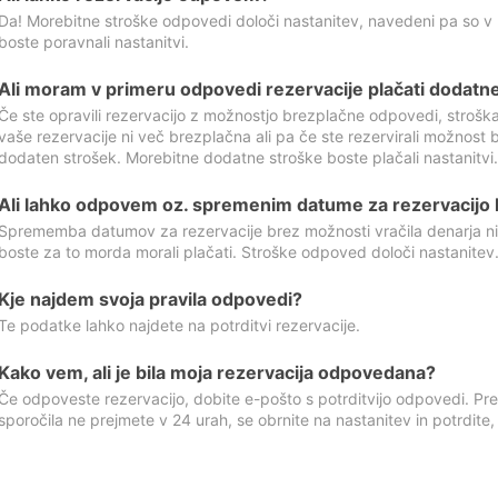
Da! Morebitne stroške odpovedi določi nastanitev, navedeni pa so v
boste poravnali nastanitvi.
Ali moram v primeru odpovedi rezervacije plačati dodatn
Če ste opravili rezervacijo z možnostjo brezplačne odpovedi, stroš
vaše rezervacije ni več brezplačna ali pa če ste rezervirali možnost 
dodaten strošek. Morebitne dodatne stroške boste plačali nastanitvi.
Ali lahko odpovem oz. spremenim datume za rezervacijo b
Sprememba datumov za rezervacije brez možnosti vračila denarja ni
boste za to morda morali plačati. Stroške odpoved določi nastanitev.
Kje najdem svoja pravila odpovedi?
Te podatke lahko najdete na potrditvi rezervacije.
Kako vem, ali je bila moja rezervacija odpovedana?
Če odpoveste rezervacijo, dobite e-pošto s potrditvijo odpovedi. Prev
sporočila ne prejmete v 24 urah, se obrnite na nastanitev in potrdite