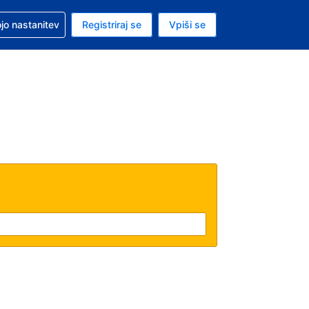
pomoč pri rezervaciji
jo nastanitev
Registriraj se
Vpiši se
a je evro
i jezik je Slovenščini