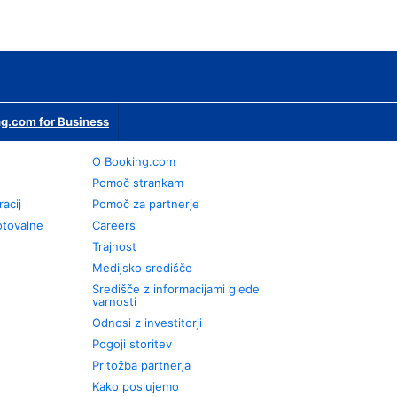
g.com for Business
O Booking.com
Pomoč strankam
racij
Pomoč za partnerje
otovalne
Careers
Trajnost
Medijsko središče
Središče z informacijami glede
varnosti
Odnosi z investitorji
Pogoji storitev
Pritožba partnerja
Kako poslujemo