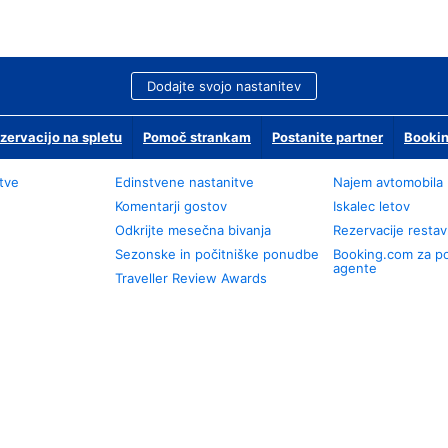
Dodajte svojo nastanitev
zervacijo na spletu
Pomoč strankam
Postanite partner
Bookin
tve
Edinstvene nastanitve
Najem avtomobila
Komentarji gostov
Iskalec letov
Odkrijte mesečna bivanja
Rezervacije restav
Sezonske in počitniške ponudbe
Booking.com za p
agente
Traveller Review Awards