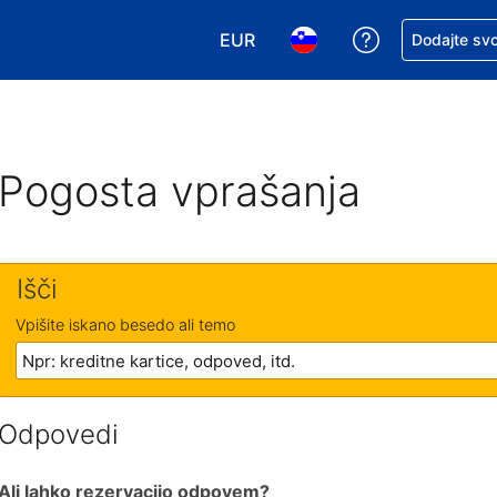
EUR
Zaprosite za 
Dodajte svo
Izbira valute. Vaša trenutna valut
Izbira jezika. Vaš trenutn
Pogosta vprašanja
Išči
Vpišite iskano besedo ali temo
Odpovedi
Ali lahko rezervacijo odpovem?