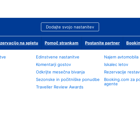
Dodajte svojo nastanitev
zervacijo na spletu
Pomoč strankam
Postanite partner
Bookin
tve
Edinstvene nastanitve
Najem avtomobila
Komentarji gostov
Iskalec letov
Odkrijte mesečna bivanja
Rezervacije restav
Sezonske in počitniške ponudbe
Booking.com za p
agente
Traveller Review Awards