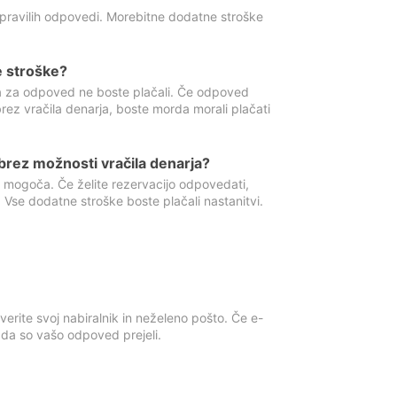
 pravilih odpovedi. Morebitne dodatne stroške
e stroške?
ka za odpoved ne boste plačali. Če odpoved
brez vračila denarja, boste morda morali plačati
rez možnosti vračila denarja?
 mogoča. Če želite rezervacijo odpovedati,
 Vse dodatne stroške boste plačali nastanitvi.
erite svoj nabiralnik in neželeno pošto. Če e-
, da so vašo odpoved prejeli.