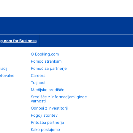
g.com for Business
O Booking.com
Pomoč strankam
racij
Pomoč za partnerje
otovalne
Careers
Trajnost
Medijsko središče
Središče z informacijami glede
varnosti
Odnosi z investitorji
Pogoji storitev
Pritožba partnerja
Kako poslujemo