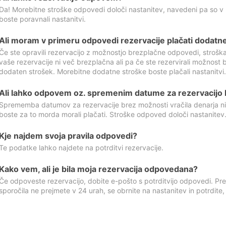
Da! Morebitne stroške odpovedi določi nastanitev, navedeni pa so v
boste poravnali nastanitvi.
Ali moram v primeru odpovedi rezervacije plačati dodatn
Če ste opravili rezervacijo z možnostjo brezplačne odpovedi, stroš
vaše rezervacije ni več brezplačna ali pa če ste rezervirali možnost 
dodaten strošek. Morebitne dodatne stroške boste plačali nastanitvi.
Ali lahko odpovem oz. spremenim datume za rezervacijo b
Sprememba datumov za rezervacije brez možnosti vračila denarja ni
boste za to morda morali plačati. Stroške odpoved določi nastanitev.
Kje najdem svoja pravila odpovedi?
Te podatke lahko najdete na potrditvi rezervacije.
Kako vem, ali je bila moja rezervacija odpovedana?
Če odpoveste rezervacijo, dobite e-pošto s potrditvijo odpovedi. Prev
sporočila ne prejmete v 24 urah, se obrnite na nastanitev in potrdite