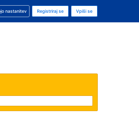
pomoč pri rezervaciji
jo nastanitev
Registriraj se
Vpiši se
a je evro
i jezik je Slovenščini