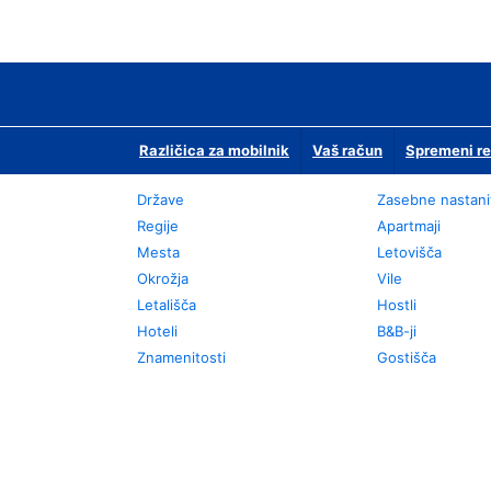
Različica za mobilnik
Vaš račun
Spremeni re
Države
Zasebne nastani
Regije
Apartmaji
Mesta
Letovišča
Okrožja
Vile
Letališča
Hostli
Hoteli
B&B-ji
Znamenitosti
Gostišča