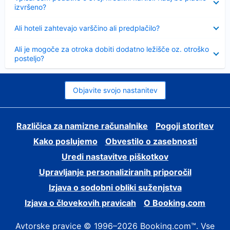
izvršeno?
Skrčeno
Ali hoteli zahtevajo varščino ali predplačilo?
Skrčeno
Ali je mogoče za otroka dobiti dodatno ležišče oz. otroško
posteljo?
Objavite svojo nastanitev
Različica za namizne računalnike
Pogoji storitev
Kako poslujemo
Obvestilo o zasebnosti
Uredi nastavitve piškotkov
Upravljanje personaliziranih priporočil
Izjava o sodobni obliki suženjstva
Izjava o človekovih pravicah
O Booking.com
Avtorske pravice © 1996–2026 Booking.com™. Vse