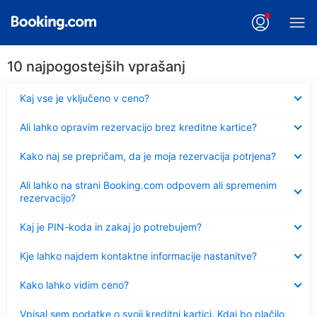
10 najpogostejših vprašanj
Skrčeno
Kaj vse je vključeno v ceno?
Skrčeno
Ali lahko opravim rezervacijo brez kreditne kartice?
Skrčeno
Kako naj se prepričam, da je moja rezervacija potrjena?
Skrčeno
Ali lahko na strani Booking.com odpovem ali spremenim
rezervacijo?
Skrčeno
Kaj je PIN-koda in zakaj jo potrebujem?
Skrčeno
Kje lahko najdem kontaktne informacije nastanitve?
Skrčeno
Kako lahko vidim ceno?
Skrčeno
Vpisal sem podatke o svoji kreditni kartici. Kdaj bo plačilo