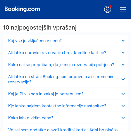
10 najpogostejših vprašanj
Skrčeno
Kaj vse je vključeno v ceno?
Skrčeno
Ali lahko opravim rezervacijo brez kreditne kartice?
Skrčeno
Kako naj se prepričam, da je moja rezervacija potrjena?
Skrčeno
Ali lahko na strani Booking.com odpovem ali spremenim
rezervacijo?
Skrčeno
Kaj je PIN-koda in zakaj jo potrebujem?
Skrčeno
Kje lahko najdem kontaktne informacije nastanitve?
Skrčeno
Kako lahko vidim ceno?
Skrčeno
Vpisal sem podatke o svoji kreditni kartici. Kdaj bo plačilo