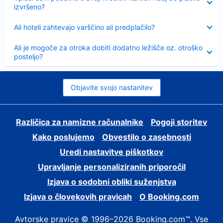
izvršeno?
Skrčeno
Ali hoteli zahtevajo varščino ali predplačilo?
Skrčeno
Ali je mogoče za otroka dobiti dodatno ležišče oz. otroško
posteljo?
Objavite svojo nastanitev
Različica za namizne računalnike
Pogoji storitev
Kako poslujemo
Obvestilo o zasebnosti
Uredi nastavitve piškotkov
Upravljanje personaliziranih priporočil
Izjava o sodobni obliki suženjstva
Izjava o človekovih pravicah
O Booking.com
Avtorske pravice © 1996–2026 Booking.com™. Vse