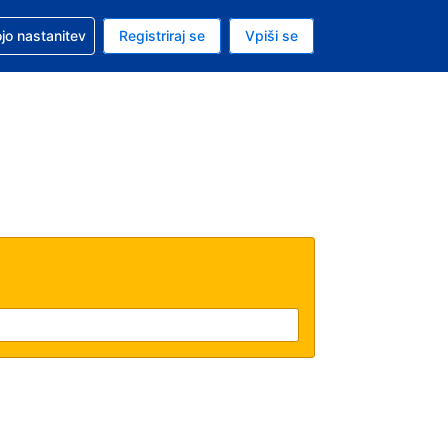
pomoč pri rezervaciji
jo nastanitev
Registriraj se
Vpiši se
a je ameriški dolar
i jezik je Slovenščini