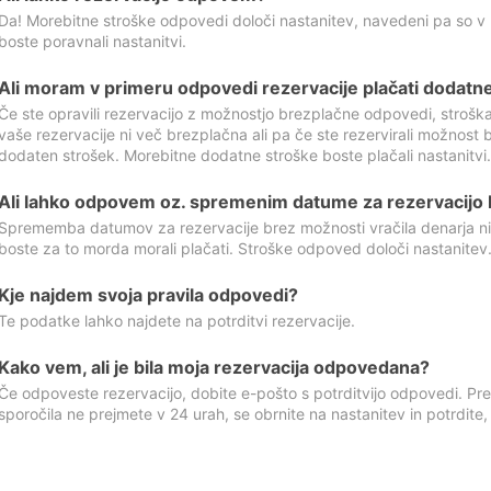
Da! Morebitne stroške odpovedi določi nastanitev, navedeni pa so v
boste poravnali nastanitvi.
Ali moram v primeru odpovedi rezervacije plačati dodatn
Če ste opravili rezervacijo z možnostjo brezplačne odpovedi, stroš
vaše rezervacije ni več brezplačna ali pa če ste rezervirali možnost 
dodaten strošek. Morebitne dodatne stroške boste plačali nastanitvi.
Ali lahko odpovem oz. spremenim datume za rezervacijo b
Sprememba datumov za rezervacije brez možnosti vračila denarja ni
boste za to morda morali plačati. Stroške odpoved določi nastanitev.
Kje najdem svoja pravila odpovedi?
Te podatke lahko najdete na potrditvi rezervacije.
Kako vem, ali je bila moja rezervacija odpovedana?
Če odpoveste rezervacijo, dobite e-pošto s potrditvijo odpovedi. Prev
sporočila ne prejmete v 24 urah, se obrnite na nastanitev in potrdite