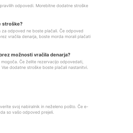
 pravilih odpovedi. Morebitne dodatne stroške
e stroške?
ka za odpoved ne boste plačali. Če odpoved
brez vračila denarja, boste morda morali plačati
rez možnosti vračila denarja?
 mogoča. Če želite rezervacijo odpovedati,
 Vse dodatne stroške boste plačali nastanitvi.
erite svoj nabiralnik in neželeno pošto. Če e-
, da so vašo odpoved prejeli.