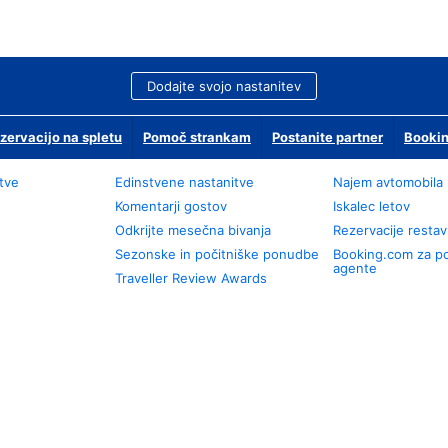
Dodajte svojo nastanitev
zervacijo na spletu
Pomoč strankam
Postanite partner
Bookin
tve
Edinstvene nastanitve
Najem avtomobila
Komentarji gostov
Iskalec letov
Odkrijte mesečna bivanja
Rezervacije restav
Sezonske in počitniške ponudbe
Booking.com za p
agente
Traveller Review Awards