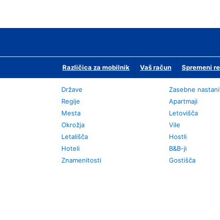
Različica za mobilnik
Vaš račun
Spremeni re
Države
Zasebne nastani
Regije
Apartmaji
Mesta
Letovišča
Okrožja
Vile
Letališča
Hostli
Hoteli
B&B-ji
Znamenitosti
Gostišča