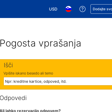
USD
Zaprosite za 
Dodajte svo
Izbira valute. Vaša trenutna valut
Izbira jezika. Vaš trenutn
Pogosta vprašanja
Išči
Vpišite iskano besedo ali temo
Odpovedi
Ali lahko rezervacijo odpovem?