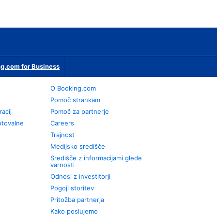
g.com for Business
O Booking.com
Pomoč strankam
racij
Pomoč za partnerje
otovalne
Careers
Trajnost
Medijsko središče
Središče z informacijami glede
varnosti
Odnosi z investitorji
Pogoji storitev
Pritožba partnerja
Kako poslujemo