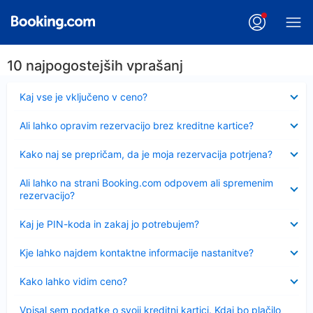
10 najpogostejših vprašanj
Skrčeno
Kaj vse je vključeno v ceno?
Skrčeno
Ali lahko opravim rezervacijo brez kreditne kartice?
Skrčeno
Kako naj se prepričam, da je moja rezervacija potrjena?
Skrčeno
Ali lahko na strani Booking.com odpovem ali spremenim
rezervacijo?
Skrčeno
Kaj je PIN-koda in zakaj jo potrebujem?
Skrčeno
Kje lahko najdem kontaktne informacije nastanitve?
Skrčeno
Kako lahko vidim ceno?
Skrčeno
Vpisal sem podatke o svoji kreditni kartici. Kdaj bo plačilo