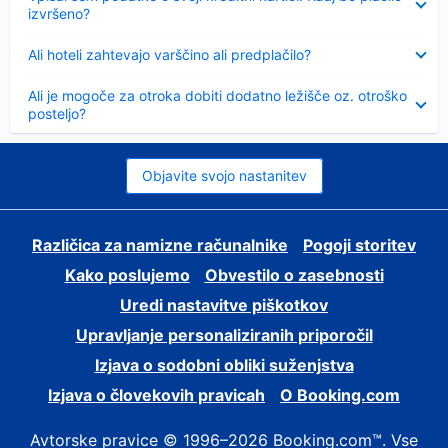
izvršeno?
Skrčeno
Ali hoteli zahtevajo varščino ali predplačilo?
Skrčeno
Ali je mogoče za otroka dobiti dodatno ležišče oz. otroško
posteljo?
Objavite svojo nastanitev
Različica za namizne računalnike
Pogoji storitev
Kako poslujemo
Obvestilo o zasebnosti
Uredi nastavitve piškotkov
Upravljanje personaliziranih priporočil
Izjava o sodobni obliki suženjstva
Izjava o človekovih pravicah
O Booking.com
Avtorske pravice © 1996–2026 Booking.com™. Vse