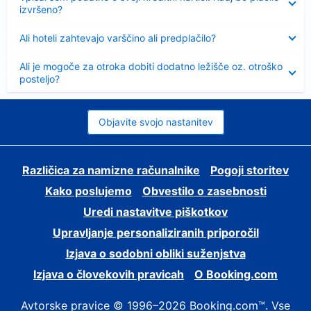
izvršeno?
Skrčeno
Ali hoteli zahtevajo varščino ali predplačilo?
Skrčeno
Ali je mogoče za otroka dobiti dodatno ležišče oz. otroško
posteljo?
Objavite svojo nastanitev
Različica za namizne računalnike
Pogoji storitev
Kako poslujemo
Obvestilo o zasebnosti
Uredi nastavitve piškotkov
Upravljanje personaliziranih priporočil
Izjava o sodobni obliki suženjstva
Izjava o človekovih pravicah
O Booking.com
Avtorske pravice © 1996–2026 Booking.com™. Vse