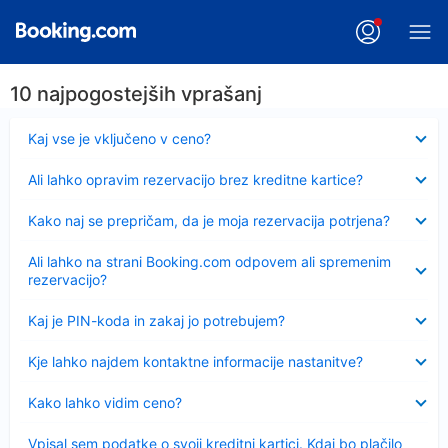
10 najpogostejših vprašanj
Skrčeno
Kaj vse je vključeno v ceno?
Skrčeno
Ali lahko opravim rezervacijo brez kreditne kartice?
Skrčeno
Kako naj se prepričam, da je moja rezervacija potrjena?
Skrčeno
Ali lahko na strani Booking.com odpovem ali spremenim
rezervacijo?
Skrčeno
Kaj je PIN-koda in zakaj jo potrebujem?
Skrčeno
Kje lahko najdem kontaktne informacije nastanitve?
Skrčeno
Kako lahko vidim ceno?
Skrčeno
Vpisal sem podatke o svoji kreditni kartici. Kdaj bo plačilo