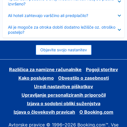
izvršeno?
Skrčeno
Ali hoteli zahtevajo varščino ali predplačilo?
Skrčeno
Ali je mogoče za otroka dobiti dodatno ležišče oz. otroško
posteljo?
Objavite svojo nastanitev
Različica za namizne računalnike
Pogoji storitev
Kako poslujemo
Obvestilo o zasebnosti
Uredi nastavitve piškotkov
Upravljanje personaliziranih priporočil
Izjava o sodobni obliki suženjstva
Izjava o človekovih pravicah
O Booking.com
Avtorske pravice © 1996–2026 Booking.com™. Vse