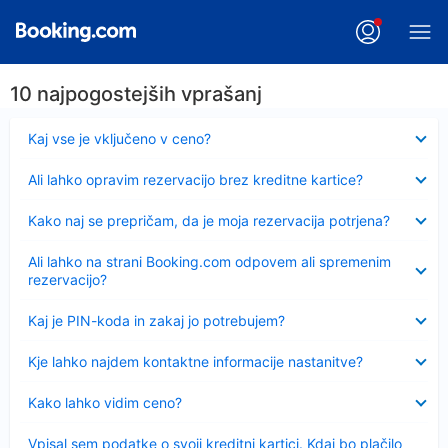
10 najpogostejših vprašanj
Skrčeno
Kaj vse je vključeno v ceno?
Skrčeno
Ali lahko opravim rezervacijo brez kreditne kartice?
Skrčeno
Kako naj se prepričam, da je moja rezervacija potrjena?
Skrčeno
Ali lahko na strani Booking.com odpovem ali spremenim
rezervacijo?
Skrčeno
Kaj je PIN-koda in zakaj jo potrebujem?
Skrčeno
Kje lahko najdem kontaktne informacije nastanitve?
Skrčeno
Kako lahko vidim ceno?
Skrčeno
Vpisal sem podatke o svoji kreditni kartici. Kdaj bo plačilo