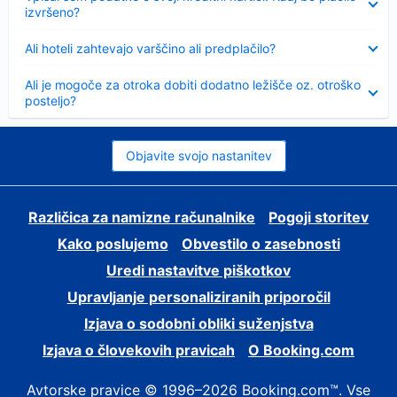
izvršeno?
Skrčeno
Ali hoteli zahtevajo varščino ali predplačilo?
Skrčeno
Ali je mogoče za otroka dobiti dodatno ležišče oz. otroško
posteljo?
Objavite svojo nastanitev
Različica za namizne računalnike
Pogoji storitev
Kako poslujemo
Obvestilo o zasebnosti
Uredi nastavitve piškotkov
Upravljanje personaliziranih priporočil
Izjava o sodobni obliki suženjstva
Izjava o človekovih pravicah
O Booking.com
Avtorske pravice © 1996–2026 Booking.com™. Vse