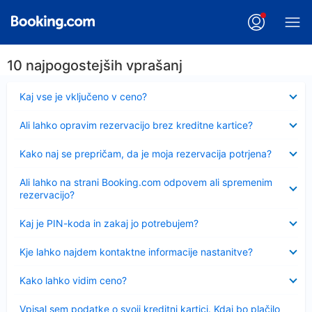
10 najpogostejših vprašanj
Skrčeno
Kaj vse je vključeno v ceno?
Skrčeno
Ali lahko opravim rezervacijo brez kreditne kartice?
Skrčeno
Kako naj se prepričam, da je moja rezervacija potrjena?
Skrčeno
Ali lahko na strani Booking.com odpovem ali spremenim
rezervacijo?
Skrčeno
Kaj je PIN-koda in zakaj jo potrebujem?
Skrčeno
Kje lahko najdem kontaktne informacije nastanitve?
Skrčeno
Kako lahko vidim ceno?
Skrčeno
Vpisal sem podatke o svoji kreditni kartici. Kdaj bo plačilo