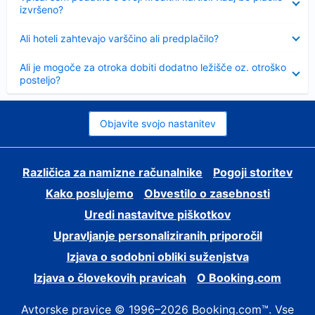
izvršeno?
Skrčeno
Ali hoteli zahtevajo varščino ali predplačilo?
Skrčeno
Ali je mogoče za otroka dobiti dodatno ležišče oz. otroško
posteljo?
Objavite svojo nastanitev
Različica za namizne računalnike
Pogoji storitev
Kako poslujemo
Obvestilo o zasebnosti
Uredi nastavitve piškotkov
Upravljanje personaliziranih priporočil
Izjava o sodobni obliki suženjstva
Izjava o človekovih pravicah
O Booking.com
Avtorske pravice © 1996–2026 Booking.com™. Vse