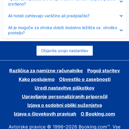
izvršeno?
Skrčeno
Ali hoteli zahtevajo varščino ali predplačilo?
Skrčeno
Ali je mogoče za otroka dobiti dodatno ležišče oz. otroško
posteljo?
Objavite svojo nastanitev
Različica za namizne računalnike
Pogoji storitev
Kako poslujemo
Obvestilo o zasebnosti
Uredi nastavitve piškotkov
Upravljanje personaliziranih priporočil
Izjava o sodobni obliki suženjstva
Izjava o človekovih pravicah
O Booking.com
Avtorske pravice © 1996–2026 Booking.com™. Vse