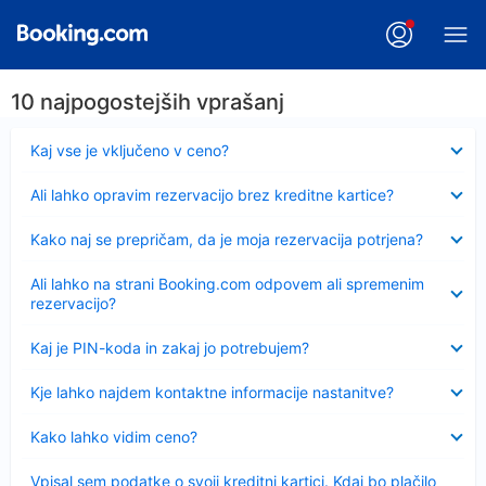
10 najpogostejših vprašanj
Skrčeno
Kaj vse je vključeno v ceno?
Skrčeno
Ali lahko opravim rezervacijo brez kreditne kartice?
Skrčeno
Kako naj se prepričam, da je moja rezervacija potrjena?
Skrčeno
Ali lahko na strani Booking.com odpovem ali spremenim
rezervacijo?
Skrčeno
Kaj je PIN-koda in zakaj jo potrebujem?
Skrčeno
Kje lahko najdem kontaktne informacije nastanitve?
Skrčeno
Kako lahko vidim ceno?
Skrčeno
Vpisal sem podatke o svoji kreditni kartici. Kdaj bo plačilo