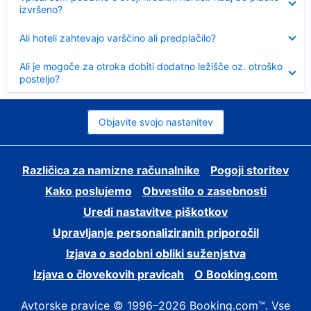
izvršeno?
Skrčeno
Ali hoteli zahtevajo varščino ali predplačilo?
Skrčeno
Ali je mogoče za otroka dobiti dodatno ležišče oz. otroško
posteljo?
Objavite svojo nastanitev
Različica za namizne računalnike
Pogoji storitev
Kako poslujemo
Obvestilo o zasebnosti
Uredi nastavitve piškotkov
Upravljanje personaliziranih priporočil
Izjava o sodobni obliki suženjstva
Izjava o človekovih pravicah
O Booking.com
Avtorske pravice © 1996–2026 Booking.com™. Vse