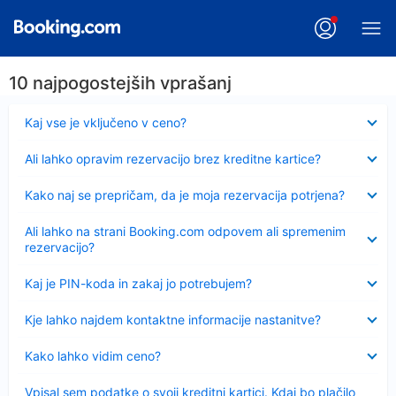
10 najpogostejših vprašanj
Skrčeno
Kaj vse je vključeno v ceno?
Skrčeno
Ali lahko opravim rezervacijo brez kreditne kartice?
Skrčeno
Kako naj se prepričam, da je moja rezervacija potrjena?
Skrčeno
Ali lahko na strani Booking.com odpovem ali spremenim
rezervacijo?
Skrčeno
Kaj je PIN-koda in zakaj jo potrebujem?
Skrčeno
Kje lahko najdem kontaktne informacije nastanitve?
Skrčeno
Kako lahko vidim ceno?
Skrčeno
Vpisal sem podatke o svoji kreditni kartici. Kdaj bo plačilo