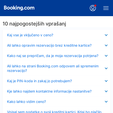
10 najpogostejših vprašanj
Skrčeno
Kaj vse je vključeno v ceno?
Skrčeno
Ali lahko opravim rezervacijo brez kreditne kartice?
Skrčeno
Kako naj se prepričam, da je moja rezervacija potrjena?
Skrčeno
Ali lahko na strani Booking.com odpovem ali spremenim
rezervacijo?
Skrčeno
Kaj je PIN-koda in zakaj jo potrebujem?
Skrčeno
Kje lahko najdem kontaktne informacije nastanitve?
Skrčeno
Kako lahko vidim ceno?
Skrčeno
Vpisal sem podatke o svoji kreditni kartici. Kdaj bo plačilo