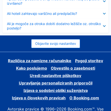
izvršeno?
Skrčeno
Ali hoteli zahtevajo varščino ali predplačilo?
Skrčeno
Ali je mogoče za otroka dobiti dodatno ležišče oz. otroško
posteljo?
Objavite svojo nastanitev
Različica za namizne računalnike
Pogoji storitev
Kako poslujemo
Obvestilo o zasebnosti
Uredi nastavitve piškotkov
Upravljanje personaliziranih priporočil
Izjava o sodobni obliki suženjstva
Izjava o človekovih pravicah
O Booking.com
Avtorske pravice © 1996–2026 Booking.com™. Vse