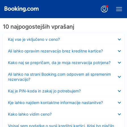
10 najpogostejših vprašanj
Skrčeno
Kaj vse je vključeno v ceno?
Skrčeno
Ali lahko opravim rezervacijo brez kreditne kartice?
Skrčeno
Kako naj se prepričam, da je moja rezervacija potrjena?
Skrčeno
Ali lahko na strani Booking.com odpovem ali spremenim
rezervacijo?
Skrčeno
Kaj je PIN-koda in zakaj jo potrebujem?
Skrčeno
Kje lahko najdem kontaktne informacije nastanitve?
Skrčeno
Kako lahko vidim ceno?
Skrčeno
Vpisal sem podatke o svoji kreditni kartici. Kdaj bo plačilo