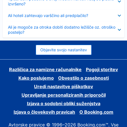
izvršeno?
Skrčeno
Ali hoteli zahtevajo varščino ali predplačilo?
Skrčeno
Ali je mogoče za otroka dobiti dodatno ležišče oz. otroško
posteljo?
Objavite svojo nastanitev
Različica za namizne računalnike
Pogoji storitev
Kako poslujemo
Obvestilo o zasebnosti
Uredi nastavitve piškotkov
Upravljanje personaliziranih priporočil
Izjava o sodobni obliki suženjstva
Izjava o človekovih pravicah
O Booking.com
Avtorske pravice © 1996–2026 Booking.com™. Vse