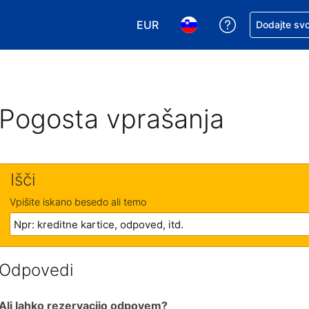
EUR
Zaprosite za 
Dodajte svo
Izbira valute. Vaša trenutna valut
Izbira jezika. Vaš trenutn
Pogosta vprašanja
Išči
Vpišite iskano besedo ali temo
Odpovedi
Ali lahko rezervacijo odpovem?