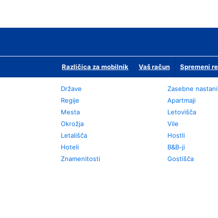
Različica za mobilnik
Vaš račun
Spremeni re
Države
Zasebne nastani
Regije
Apartmaji
Mesta
Letovišča
Okrožja
Vile
Letališča
Hostli
Hoteli
B&B-ji
Znamenitosti
Gostišča