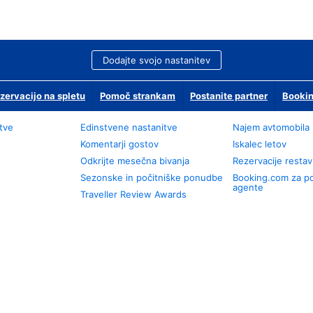
Dodajte svojo nastanitev
zervacijo na spletu
Pomoč strankam
Postanite partner
Bookin
tve
Edinstvene nastanitve
Najem avtomobila
Komentarji gostov
Iskalec letov
Odkrijte mesečna bivanja
Rezervacije restav
Sezonske in počitniške ponudbe
Booking.com za p
agente
Traveller Review Awards