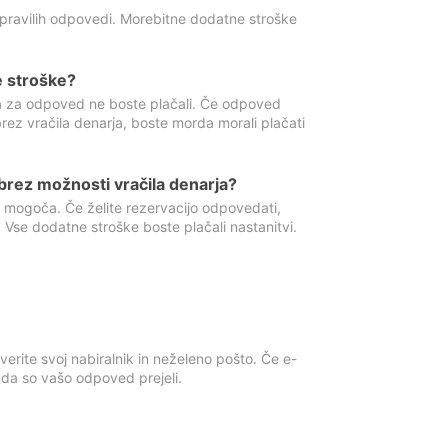
 pravilih odpovedi. Morebitne dodatne stroške
e stroške?
ka za odpoved ne boste plačali. Če odpoved
brez vračila denarja, boste morda morali plačati
rez možnosti vračila denarja?
 mogoča. Če želite rezervacijo odpovedati,
 Vse dodatne stroške boste plačali nastanitvi.
erite svoj nabiralnik in neželeno pošto. Če e-
, da so vašo odpoved prejeli.