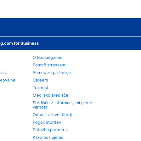
g.com for Business
O Booking.com
Pomoč strankam
racij
Pomoč za partnerje
otovalne
Careers
Trajnost
Medijsko središče
Središče z informacijami glede
varnosti
Odnosi z investitorji
Pogoji storitev
Pritožba partnerja
Kako poslujemo