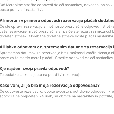
Da! Morebitne stroške odpovedi določi nastanitev, navedeni pa so v
boste poravnali nastanitvi.
Ali moram v primeru odpovedi rezervacije plačati dodatn
Če ste opravili rezervacijo z možnostjo brezplačne odpovedi, stroš
vaše rezervacije ni več brezplačna ali pa če ste rezervirali možnost 
dodaten strošek. Morebitne dodatne stroške boste plačali nastanitvi.
Ali lahko odpovem oz. spremenim datume za rezervacijo b
Sprememba datumov za rezervacije brez možnosti vračila denarja ni
boste za to morda morali plačati. Stroške odpoved določi nastanitev.
Kje najdem svoja pravila odpovedi?
Te podatke lahko najdete na potrditvi rezervacije.
Kako vem, ali je bila moja rezervacija odpovedana?
Če odpoveste rezervacijo, dobite e-pošto s potrditvijo odpovedi. Prev
sporočila ne prejmete v 24 urah, se obrnite na nastanitev in potrdite