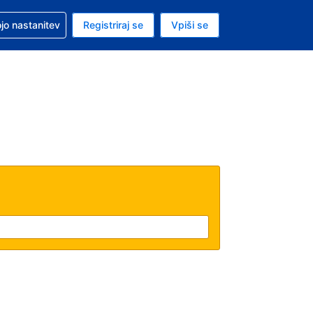
pomoč pri rezervaciji
jo nastanitev
Registriraj se
Vpiši se
a je evro
i jezik je Slovenščini