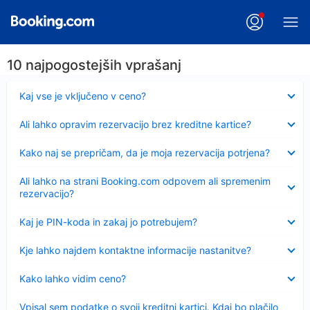
10 najpogostejših vprašanj
Skrčeno
Kaj vse je vključeno v ceno?
Skrčeno
Ali lahko opravim rezervacijo brez kreditne kartice?
Skrčeno
Kako naj se prepričam, da je moja rezervacija potrjena?
Skrčeno
Ali lahko na strani Booking.com odpovem ali spremenim
rezervacijo?
Skrčeno
Kaj je PIN-koda in zakaj jo potrebujem?
Skrčeno
Kje lahko najdem kontaktne informacije nastanitve?
Skrčeno
Kako lahko vidim ceno?
Skrčeno
Vpisal sem podatke o svoji kreditni kartici. Kdaj bo plačilo