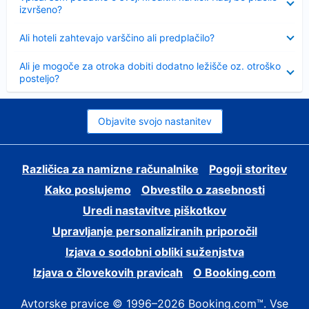
izvršeno?
Skrčeno
Ali hoteli zahtevajo varščino ali predplačilo?
Skrčeno
Ali je mogoče za otroka dobiti dodatno ležišče oz. otroško
posteljo?
Objavite svojo nastanitev
Različica za namizne računalnike
Pogoji storitev
Kako poslujemo
Obvestilo o zasebnosti
Uredi nastavitve piškotkov
Upravljanje personaliziranih priporočil
Izjava o sodobni obliki suženjstva
Izjava o človekovih pravicah
O Booking.com
Avtorske pravice © 1996–2026 Booking.com™. Vse