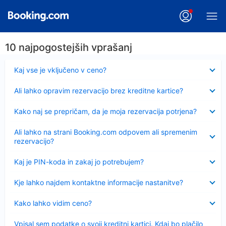
10 najpogostejših vprašanj
Skrčeno
Kaj vse je vključeno v ceno?
Skrčeno
Ali lahko opravim rezervacijo brez kreditne kartice?
Skrčeno
Kako naj se prepričam, da je moja rezervacija potrjena?
Skrčeno
Ali lahko na strani Booking.com odpovem ali spremenim
rezervacijo?
Skrčeno
Kaj je PIN-koda in zakaj jo potrebujem?
Skrčeno
Kje lahko najdem kontaktne informacije nastanitve?
Skrčeno
Kako lahko vidim ceno?
Skrčeno
Vpisal sem podatke o svoji kreditni kartici. Kdaj bo plačilo