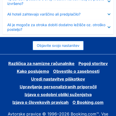
izvršeno?
Skrčeno
Ali hoteli zahtevajo varščino ali predplačilo?
Skrčeno
Ali je mogoče za otroka dobiti dodatno ležišče oz. otroško
posteljo?
Objavite svojo nastanitev
Različica za namizne računalnike
Pogoji storitev
Kako poslujemo
Obvestilo o zasebnosti
Uredi nastavitve piškotkov
Upravljanje personaliziranih priporočil
Izjava o sodobni obliki suženjstva
Izjava o človekovih pravicah
O Booking.com
Avtorske pravice © 1996–2026 Booking.com™. Vse