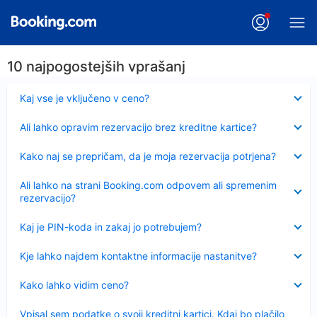
10 najpogostejših vprašanj
Skrčeno
Kaj vse je vključeno v ceno?
Skrčeno
Ali lahko opravim rezervacijo brez kreditne kartice?
Skrčeno
Kako naj se prepričam, da je moja rezervacija potrjena?
Skrčeno
Ali lahko na strani Booking.com odpovem ali spremenim
rezervacijo?
Skrčeno
Kaj je PIN-koda in zakaj jo potrebujem?
Skrčeno
Kje lahko najdem kontaktne informacije nastanitve?
Skrčeno
Kako lahko vidim ceno?
Skrčeno
Vpisal sem podatke o svoji kreditni kartici. Kdaj bo plačilo