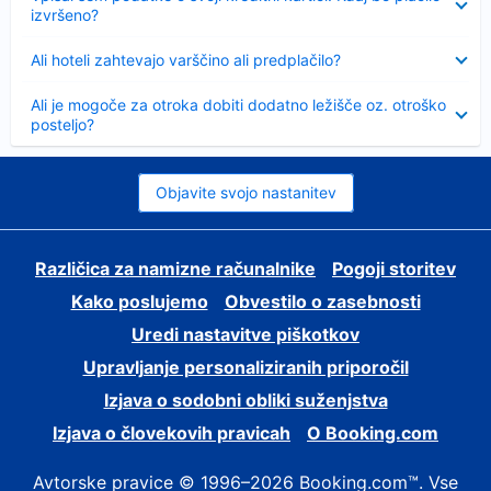
izvršeno?
Skrčeno
Ali hoteli zahtevajo varščino ali predplačilo?
Skrčeno
Ali je mogoče za otroka dobiti dodatno ležišče oz. otroško
posteljo?
Objavite svojo nastanitev
Različica za namizne računalnike
Pogoji storitev
Kako poslujemo
Obvestilo o zasebnosti
Uredi nastavitve piškotkov
Upravljanje personaliziranih priporočil
Izjava o sodobni obliki suženjstva
Izjava o človekovih pravicah
O Booking.com
Avtorske pravice © 1996–2026 Booking.com™. Vse