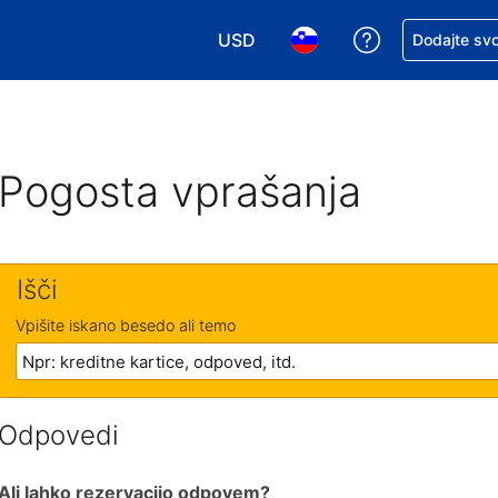
USD
Zaprosite za 
Dodajte svo
Izbira valute. Vaša trenutna valut
Izbira jezika. Vaš trenutn
Pogosta vprašanja
Išči
Vpišite iskano besedo ali temo
Odpovedi
Ali lahko rezervacijo odpovem?