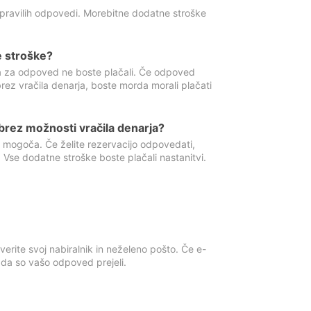
 pravilih odpovedi. Morebitne dodatne stroške
e stroške?
ka za odpoved ne boste plačali. Če odpoved
brez vračila denarja, boste morda morali plačati
rez možnosti vračila denarja?
 mogoča. Če želite rezervacijo odpovedati,
 Vse dodatne stroške boste plačali nastanitvi.
erite svoj nabiralnik in neželeno pošto. Če e-
, da so vašo odpoved prejeli.