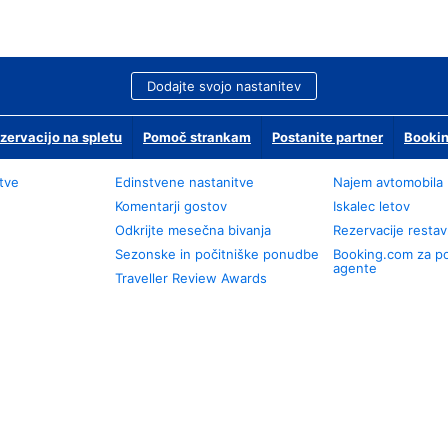
Dodajte svojo nastanitev
zervacijo na spletu
Pomoč strankam
Postanite partner
Bookin
tve
Edinstvene nastanitve
Najem avtomobila
Komentarji gostov
Iskalec letov
Odkrijte mesečna bivanja
Rezervacije restav
Sezonske in počitniške ponudbe
Booking.com za p
agente
Traveller Review Awards