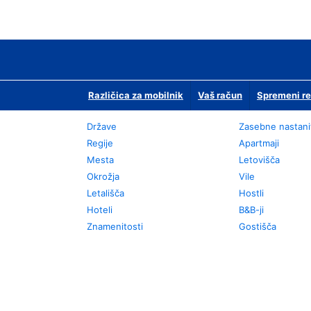
Različica za mobilnik
Vaš račun
Spremeni re
Države
Zasebne nastani
Regije
Apartmaji
Mesta
Letovišča
Okrožja
Vile
Letališča
Hostli
Hoteli
B&B-ji
Znamenitosti
Gostišča