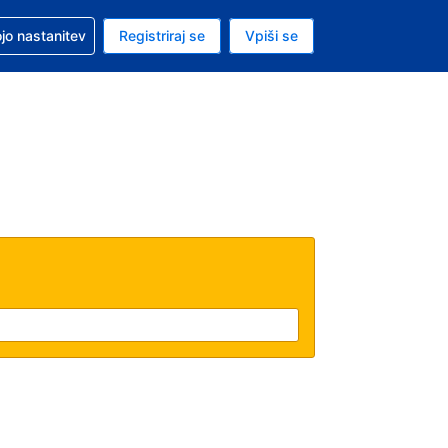
pomoč pri rezervaciji
jo nastanitev
Registriraj se
Vpiši se
a je ameriški dolar
i jezik je Slovenščini