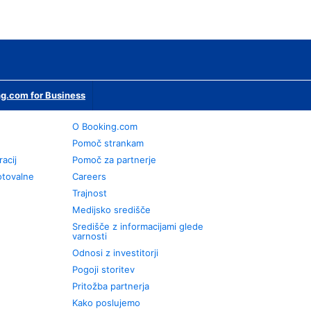
g.com for Business
O Booking.com
Pomoč strankam
racij
Pomoč za partnerje
otovalne
Careers
Trajnost
Medijsko središče
Središče z informacijami glede
varnosti
Odnosi z investitorji
Pogoji storitev
Pritožba partnerja
Kako poslujemo