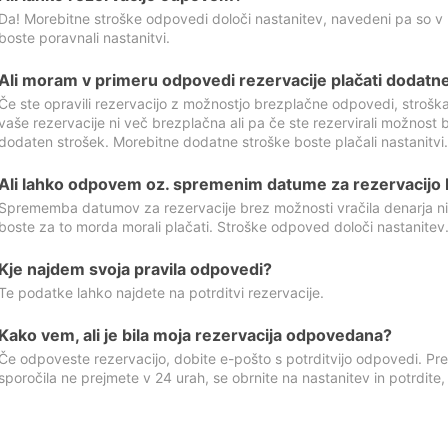
Da! Morebitne stroške odpovedi določi nastanitev, navedeni pa so v
boste poravnali nastanitvi.
Ali moram v primeru odpovedi rezervacije plačati dodatn
Če ste opravili rezervacijo z možnostjo brezplačne odpovedi, stroš
vaše rezervacije ni več brezplačna ali pa če ste rezervirali možnost 
dodaten strošek. Morebitne dodatne stroške boste plačali nastanitvi.
Ali lahko odpovem oz. spremenim datume za rezervacijo b
Sprememba datumov za rezervacije brez možnosti vračila denarja ni
boste za to morda morali plačati. Stroške odpoved določi nastanitev.
Kje najdem svoja pravila odpovedi?
Te podatke lahko najdete na potrditvi rezervacije.
Kako vem, ali je bila moja rezervacija odpovedana?
Če odpoveste rezervacijo, dobite e-pošto s potrditvijo odpovedi. Prev
sporočila ne prejmete v 24 urah, se obrnite na nastanitev in potrdite