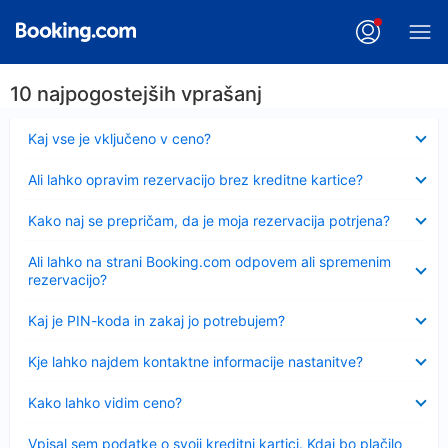
10 najpogostejših vprašanj
Skrčeno
Kaj vse je vključeno v ceno?
Skrčeno
Ali lahko opravim rezervacijo brez kreditne kartice?
Skrčeno
Kako naj se prepričam, da je moja rezervacija potrjena?
Skrčeno
Ali lahko na strani Booking.com odpovem ali spremenim
rezervacijo?
Skrčeno
Kaj je PIN-koda in zakaj jo potrebujem?
Skrčeno
Kje lahko najdem kontaktne informacije nastanitve?
Skrčeno
Kako lahko vidim ceno?
Skrčeno
Vpisal sem podatke o svoji kreditni kartici. Kdaj bo plačilo