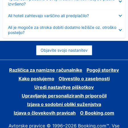
izvršeno?
Skrčeno
Ali hoteli zahtevajo varščino ali predplačilo?
Skrčeno
Ali je mogoče za otroka dobiti dodatno ležišče oz. otroško
posteljo?
Objavite svojo nastanitev
Različica za namizne računalnike
Pogoji storitev
Kako poslujemo
Obvestilo o zasebnosti
Uredi nastavitve piškotkov
Upravljanje personaliziranih priporočil
Izjava o sodobni obliki suženjstva
Izjava o človekovih pravicah
O Booking.com
Avtorske pravice © 1996–2026 Booking.com™. Vse