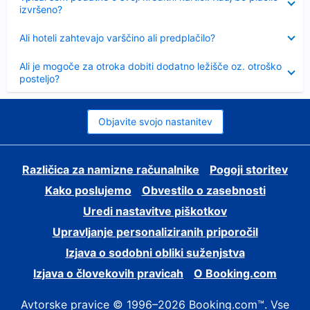
izvršeno?
Skrčeno
Ali hoteli zahtevajo varščino ali predplačilo?
Skrčeno
Ali je mogoče za otroka dobiti dodatno ležišče oz. otroško
posteljo?
Objavite svojo nastanitev
Različica za namizne računalnike
Pogoji storitev
Kako poslujemo
Obvestilo o zasebnosti
Uredi nastavitve piškotkov
Upravljanje personaliziranih priporočil
Izjava o sodobni obliki suženjstva
Izjava o človekovih pravicah
O Booking.com
Avtorske pravice © 1996–2026 Booking.com™. Vse