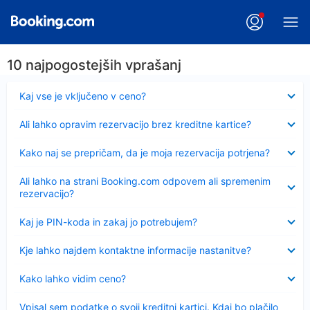
10 najpogostejših vprašanj
Skrčeno
Kaj vse je vključeno v ceno?
Skrčeno
Ali lahko opravim rezervacijo brez kreditne kartice?
Skrčeno
Kako naj se prepričam, da je moja rezervacija potrjena?
Skrčeno
Ali lahko na strani Booking.com odpovem ali spremenim
rezervacijo?
Skrčeno
Kaj je PIN-koda in zakaj jo potrebujem?
Skrčeno
Kje lahko najdem kontaktne informacije nastanitve?
Skrčeno
Kako lahko vidim ceno?
Skrčeno
Vpisal sem podatke o svoji kreditni kartici. Kdaj bo plačilo