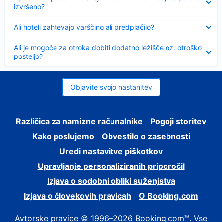
izvršeno?
Skrčeno
Ali hoteli zahtevajo varščino ali predplačilo?
Skrčeno
Ali je mogoče za otroka dobiti dodatno ležišče oz. otroško
posteljo?
Objavite svojo nastanitev
Različica za namizne računalnike
Pogoji storitev
Kako poslujemo
Obvestilo o zasebnosti
Uredi nastavitve piškotkov
Upravljanje personaliziranih priporočil
Izjava o sodobni obliki suženjstva
Izjava o človekovih pravicah
O Booking.com
Avtorske pravice © 1996–2026 Booking.com™. Vse