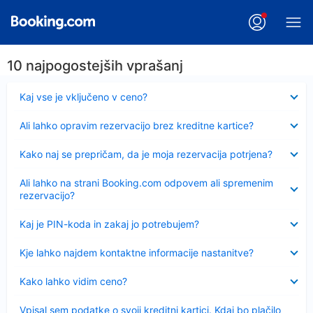
10 najpogostejših vprašanj
Skrčeno
Kaj vse je vključeno v ceno?
Skrčeno
Ali lahko opravim rezervacijo brez kreditne kartice?
Skrčeno
Kako naj se prepričam, da je moja rezervacija potrjena?
Skrčeno
Ali lahko na strani Booking.com odpovem ali spremenim
rezervacijo?
Skrčeno
Kaj je PIN-koda in zakaj jo potrebujem?
Skrčeno
Kje lahko najdem kontaktne informacije nastanitve?
Skrčeno
Kako lahko vidim ceno?
Skrčeno
Vpisal sem podatke o svoji kreditni kartici. Kdaj bo plačilo