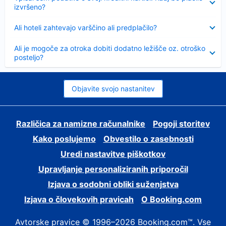
izvršeno?
Skrčeno
Ali hoteli zahtevajo varščino ali predplačilo?
Skrčeno
Ali je mogoče za otroka dobiti dodatno ležišče oz. otroško
posteljo?
Objavite svojo nastanitev
Različica za namizne računalnike
Pogoji storitev
Kako poslujemo
Obvestilo o zasebnosti
Uredi nastavitve piškotkov
Upravljanje personaliziranih priporočil
Izjava o sodobni obliki suženjstva
Izjava o človekovih pravicah
O Booking.com
Avtorske pravice © 1996–2026 Booking.com™. Vse