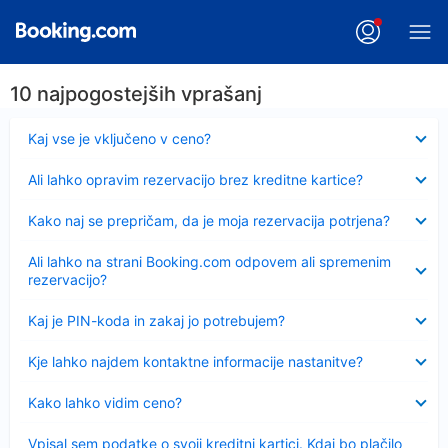
10 najpogostejših vprašanj
Skrčeno
Kaj vse je vključeno v ceno?
Skrčeno
Ali lahko opravim rezervacijo brez kreditne kartice?
Skrčeno
Kako naj se prepričam, da je moja rezervacija potrjena?
Skrčeno
Ali lahko na strani Booking.com odpovem ali spremenim
rezervacijo?
Skrčeno
Kaj je PIN-koda in zakaj jo potrebujem?
Skrčeno
Kje lahko najdem kontaktne informacije nastanitve?
Skrčeno
Kako lahko vidim ceno?
Skrčeno
Vpisal sem podatke o svoji kreditni kartici. Kdaj bo plačilo