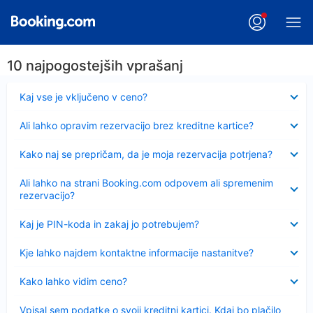
10 najpogostejših vprašanj
Skrčeno
Kaj vse je vključeno v ceno?
Skrčeno
Ali lahko opravim rezervacijo brez kreditne kartice?
Skrčeno
Kako naj se prepričam, da je moja rezervacija potrjena?
Skrčeno
Ali lahko na strani Booking.com odpovem ali spremenim
rezervacijo?
Skrčeno
Kaj je PIN-koda in zakaj jo potrebujem?
Skrčeno
Kje lahko najdem kontaktne informacije nastanitve?
Skrčeno
Kako lahko vidim ceno?
Skrčeno
Vpisal sem podatke o svoji kreditni kartici. Kdaj bo plačilo