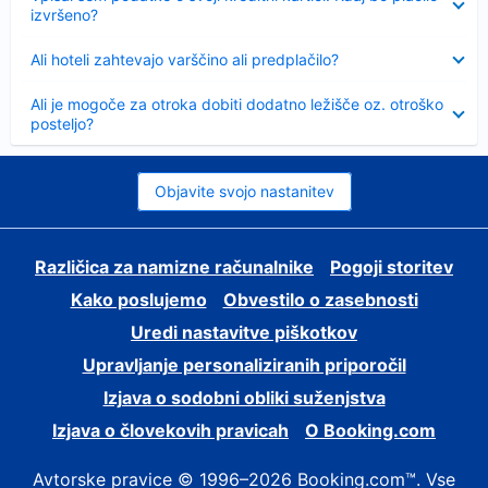
izvršeno?
Skrčeno
Ali hoteli zahtevajo varščino ali predplačilo?
Skrčeno
Ali je mogoče za otroka dobiti dodatno ležišče oz. otroško
posteljo?
Objavite svojo nastanitev
Različica za namizne računalnike
Pogoji storitev
Kako poslujemo
Obvestilo o zasebnosti
Uredi nastavitve piškotkov
Upravljanje personaliziranih priporočil
Izjava o sodobni obliki suženjstva
Izjava o človekovih pravicah
O Booking.com
Avtorske pravice © 1996–2026 Booking.com™. Vse