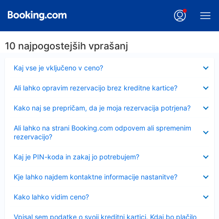
10 najpogostejših vprašanj
Skrčeno
Kaj vse je vključeno v ceno?
Skrčeno
Ali lahko opravim rezervacijo brez kreditne kartice?
Skrčeno
Kako naj se prepričam, da je moja rezervacija potrjena?
Skrčeno
Ali lahko na strani Booking.com odpovem ali spremenim
rezervacijo?
Skrčeno
Kaj je PIN-koda in zakaj jo potrebujem?
Skrčeno
Kje lahko najdem kontaktne informacije nastanitve?
Skrčeno
Kako lahko vidim ceno?
Skrčeno
Vpisal sem podatke o svoji kreditni kartici. Kdaj bo plačilo