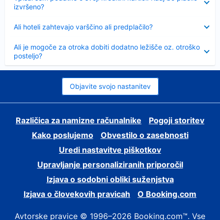
izvršeno?
Skrčeno
Ali hoteli zahtevajo varščino ali predplačilo?
Skrčeno
Ali je mogoče za otroka dobiti dodatno ležišče oz. otroško
posteljo?
Objavite svojo nastanitev
Različica za namizne računalnike
Pogoji storitev
Kako poslujemo
Obvestilo o zasebnosti
Uredi nastavitve piškotkov
Upravljanje personaliziranih priporočil
Izjava o sodobni obliki suženjstva
Izjava o človekovih pravicah
O Booking.com
Avtorske pravice © 1996–2026 Booking.com™. Vse