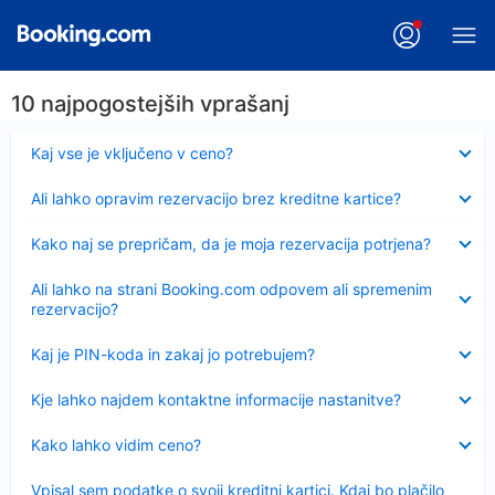
10 najpogostejših vprašanj
Skrčeno
Kaj vse je vključeno v ceno?
Skrčeno
Ali lahko opravim rezervacijo brez kreditne kartice?
Skrčeno
Kako naj se prepričam, da je moja rezervacija potrjena?
Skrčeno
Ali lahko na strani Booking.com odpovem ali spremenim
rezervacijo?
Skrčeno
Kaj je PIN-koda in zakaj jo potrebujem?
Skrčeno
Kje lahko najdem kontaktne informacije nastanitve?
Skrčeno
Kako lahko vidim ceno?
Skrčeno
Vpisal sem podatke o svoji kreditni kartici. Kdaj bo plačilo