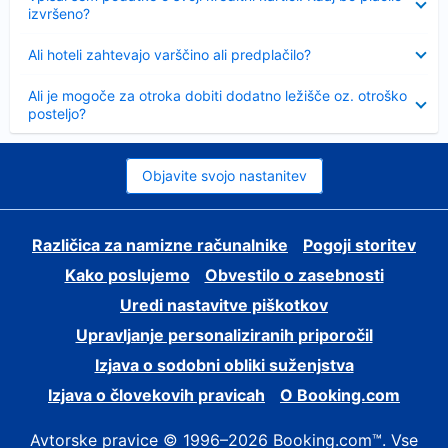
izvršeno?
Skrčeno
Ali hoteli zahtevajo varščino ali predplačilo?
Skrčeno
Ali je mogoče za otroka dobiti dodatno ležišče oz. otroško
posteljo?
Objavite svojo nastanitev
Različica za namizne računalnike
Pogoji storitev
Kako poslujemo
Obvestilo o zasebnosti
Uredi nastavitve piškotkov
Upravljanje personaliziranih priporočil
Izjava o sodobni obliki suženjstva
Izjava o človekovih pravicah
O Booking.com
Avtorske pravice © 1996–2026 Booking.com™. Vse