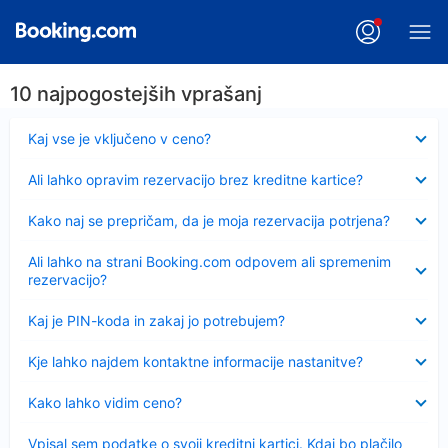
10 najpogostejših vprašanj
Skrčeno
Kaj vse je vključeno v ceno?
Skrčeno
Ali lahko opravim rezervacijo brez kreditne kartice?
Skrčeno
Kako naj se prepričam, da je moja rezervacija potrjena?
Skrčeno
Ali lahko na strani Booking.com odpovem ali spremenim
rezervacijo?
Skrčeno
Kaj je PIN-koda in zakaj jo potrebujem?
Skrčeno
Kje lahko najdem kontaktne informacije nastanitve?
Skrčeno
Kako lahko vidim ceno?
Skrčeno
Vpisal sem podatke o svoji kreditni kartici. Kdaj bo plačilo