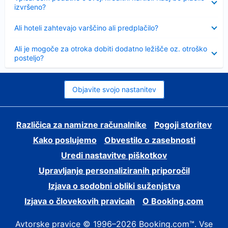
izvršeno?
Skrčeno
Ali hoteli zahtevajo varščino ali predplačilo?
Skrčeno
Ali je mogoče za otroka dobiti dodatno ležišče oz. otroško
posteljo?
Objavite svojo nastanitev
Različica za namizne računalnike
Pogoji storitev
Kako poslujemo
Obvestilo o zasebnosti
Uredi nastavitve piškotkov
Upravljanje personaliziranih priporočil
Izjava o sodobni obliki suženjstva
Izjava o človekovih pravicah
O Booking.com
Avtorske pravice © 1996–2026 Booking.com™. Vse