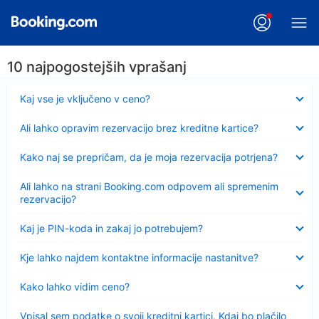
10 najpogostejših vprašanj
Skrčeno
Kaj vse je vključeno v ceno?
Skrčeno
Ali lahko opravim rezervacijo brez kreditne kartice?
Skrčeno
Kako naj se prepričam, da je moja rezervacija potrjena?
Skrčeno
Ali lahko na strani Booking.com odpovem ali spremenim
rezervacijo?
Skrčeno
Kaj je PIN-koda in zakaj jo potrebujem?
Skrčeno
Kje lahko najdem kontaktne informacije nastanitve?
Skrčeno
Kako lahko vidim ceno?
Skrčeno
Vpisal sem podatke o svoji kreditni kartici. Kdaj bo plačilo