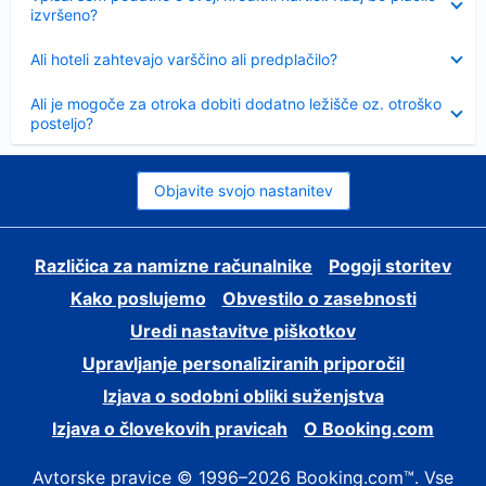
izvršeno?
Skrčeno
Ali hoteli zahtevajo varščino ali predplačilo?
Skrčeno
Ali je mogoče za otroka dobiti dodatno ležišče oz. otroško
posteljo?
Objavite svojo nastanitev
Različica za namizne računalnike
Pogoji storitev
Kako poslujemo
Obvestilo o zasebnosti
Uredi nastavitve piškotkov
Upravljanje personaliziranih priporočil
Izjava o sodobni obliki suženjstva
Izjava o človekovih pravicah
O Booking.com
Avtorske pravice © 1996–2026 Booking.com™. Vse