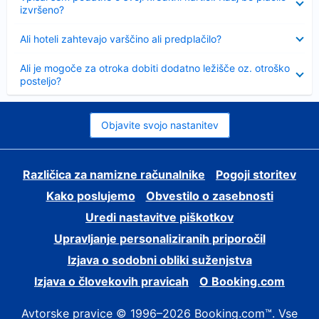
izvršeno?
Skrčeno
Ali hoteli zahtevajo varščino ali predplačilo?
Skrčeno
Ali je mogoče za otroka dobiti dodatno ležišče oz. otroško
posteljo?
Objavite svojo nastanitev
Različica za namizne računalnike
Pogoji storitev
Kako poslujemo
Obvestilo o zasebnosti
Uredi nastavitve piškotkov
Upravljanje personaliziranih priporočil
Izjava o sodobni obliki suženjstva
Izjava o človekovih pravicah
O Booking.com
Avtorske pravice © 1996–2026 Booking.com™. Vse