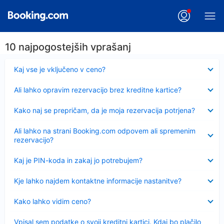
10 najpogostejših vprašanj
Skrčeno
Kaj vse je vključeno v ceno?
Skrčeno
Ali lahko opravim rezervacijo brez kreditne kartice?
Skrčeno
Kako naj se prepričam, da je moja rezervacija potrjena?
Skrčeno
Ali lahko na strani Booking.com odpovem ali spremenim
rezervacijo?
Skrčeno
Kaj je PIN-koda in zakaj jo potrebujem?
Skrčeno
Kje lahko najdem kontaktne informacije nastanitve?
Skrčeno
Kako lahko vidim ceno?
Skrčeno
Vpisal sem podatke o svoji kreditni kartici. Kdaj bo plačilo