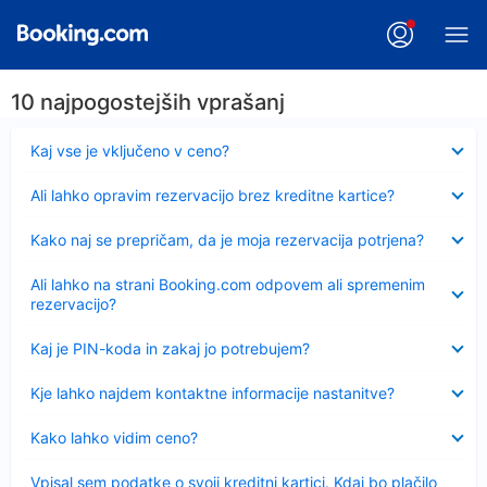
10 najpogostejših vprašanj
Skrčeno
Kaj vse je vključeno v ceno?
Skrčeno
Ali lahko opravim rezervacijo brez kreditne kartice?
Skrčeno
Kako naj se prepričam, da je moja rezervacija potrjena?
Skrčeno
Ali lahko na strani Booking.com odpovem ali spremenim
rezervacijo?
Skrčeno
Kaj je PIN-koda in zakaj jo potrebujem?
Skrčeno
Kje lahko najdem kontaktne informacije nastanitve?
Skrčeno
Kako lahko vidim ceno?
Skrčeno
Vpisal sem podatke o svoji kreditni kartici. Kdaj bo plačilo