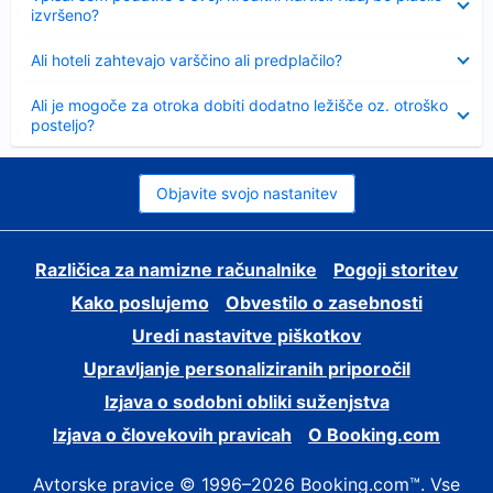
izvršeno?
Skrčeno
Ali hoteli zahtevajo varščino ali predplačilo?
Skrčeno
Ali je mogoče za otroka dobiti dodatno ležišče oz. otroško
posteljo?
Objavite svojo nastanitev
Različica za namizne računalnike
Pogoji storitev
Kako poslujemo
Obvestilo o zasebnosti
Uredi nastavitve piškotkov
Upravljanje personaliziranih priporočil
Izjava o sodobni obliki suženjstva
Izjava o človekovih pravicah
O Booking.com
Avtorske pravice © 1996–2026 Booking.com™. Vse