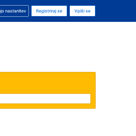
pomoč pri rezervaciji
jo nastanitev
Registriraj se
Vpiši se
a je evro
i jezik je Slovenščini