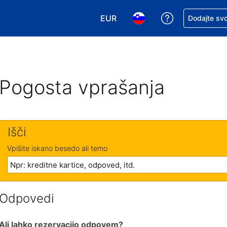
EUR
Zaprosite za 
Dodajte svo
Izbira valute. Vaša trenutna valut
Izbira jezika. Vaš trenutn
Pogosta vprašanja
Išči
Vpišite iskano besedo ali temo
Odpovedi
Ali lahko rezervacijo odpovem?