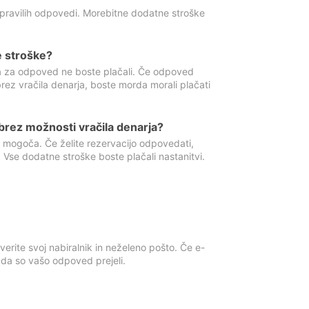
 pravilih odpovedi. Morebitne dodatne stroške
e stroške?
ka za odpoved ne boste plačali. Če odpoved
brez vračila denarja, boste morda morali plačati
rez možnosti vračila denarja?
 mogoča. Če želite rezervacijo odpovedati,
 Vse dodatne stroške boste plačali nastanitvi.
erite svoj nabiralnik in neželeno pošto. Če e-
, da so vašo odpoved prejeli.