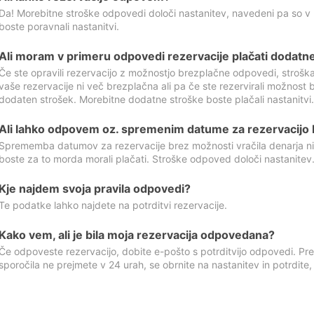
Da! Morebitne stroške odpovedi določi nastanitev, navedeni pa so v
boste poravnali nastanitvi.
Ali moram v primeru odpovedi rezervacije plačati dodatn
Če ste opravili rezervacijo z možnostjo brezplačne odpovedi, stroš
vaše rezervacije ni več brezplačna ali pa če ste rezervirali možnost 
dodaten strošek. Morebitne dodatne stroške boste plačali nastanitvi.
Ali lahko odpovem oz. spremenim datume za rezervacijo b
Sprememba datumov za rezervacije brez možnosti vračila denarja ni
boste za to morda morali plačati. Stroške odpoved določi nastanitev.
Kje najdem svoja pravila odpovedi?
Te podatke lahko najdete na potrditvi rezervacije.
Kako vem, ali je bila moja rezervacija odpovedana?
Če odpoveste rezervacijo, dobite e-pošto s potrditvijo odpovedi. Prev
sporočila ne prejmete v 24 urah, se obrnite na nastanitev in potrdite