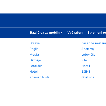
Različica za mobilnik
Vaš račun
Spremeni re
Države
Zasebne nastani
Regije
Apartmaji
Mesta
Letovišča
Okrožja
Vile
Letališča
Hostli
Hoteli
B&B-ji
Znamenitosti
Gostišča