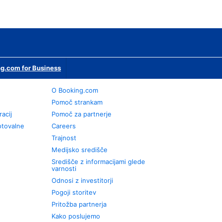
g.com for Business
O Booking.com
Pomoč strankam
racij
Pomoč za partnerje
otovalne
Careers
Trajnost
Medijsko središče
Središče z informacijami glede
varnosti
Odnosi z investitorji
Pogoji storitev
Pritožba partnerja
Kako poslujemo