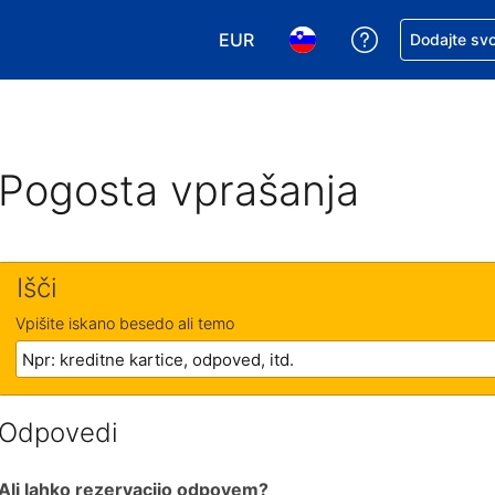
EUR
Zaprosite za 
Dodajte svo
Izbira valute. Vaša trenutna valut
Izbira jezika. Vaš trenutn
Pogosta vprašanja
Išči
Vpišite iskano besedo ali temo
Odpovedi
Ali lahko rezervacijo odpovem?