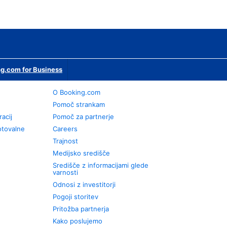
g.com for Business
O Booking.com
Pomoč strankam
racij
Pomoč za partnerje
otovalne
Careers
Trajnost
Medijsko središče
Središče z informacijami glede
varnosti
Odnosi z investitorji
Pogoji storitev
Pritožba partnerja
Kako poslujemo