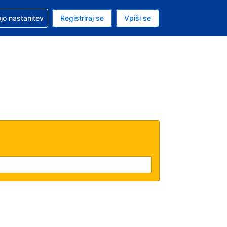
pomoč pri rezervaciji
jo nastanitev
Registriraj se
Vpiši se
a je evro
i jezik je Slovenščini