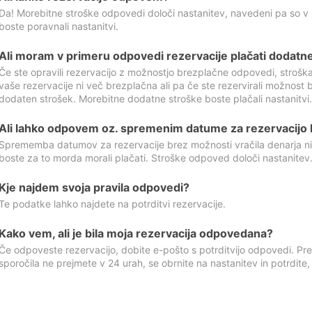
Da! Morebitne stroške odpovedi določi nastanitev, navedeni pa so v
boste poravnali nastanitvi.
Ali moram v primeru odpovedi rezervacije plačati dodatn
Če ste opravili rezervacijo z možnostjo brezplačne odpovedi, stroš
vaše rezervacije ni več brezplačna ali pa če ste rezervirali možnost 
dodaten strošek. Morebitne dodatne stroške boste plačali nastanitvi.
Ali lahko odpovem oz. spremenim datume za rezervacijo b
Sprememba datumov za rezervacije brez možnosti vračila denarja ni
boste za to morda morali plačati. Stroške odpoved določi nastanitev.
Kje najdem svoja pravila odpovedi?
Te podatke lahko najdete na potrditvi rezervacije.
Kako vem, ali je bila moja rezervacija odpovedana?
Če odpoveste rezervacijo, dobite e-pošto s potrditvijo odpovedi. Prev
sporočila ne prejmete v 24 urah, se obrnite na nastanitev in potrdite