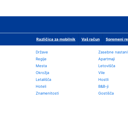
Različica za mobilnik
Vaš račun
Spremeni re
Države
Zasebne nastani
Regije
Apartmaji
Mesta
Letovišča
Okrožja
Vile
Letališča
Hostli
Hoteli
B&B-ji
Znamenitosti
Gostišča