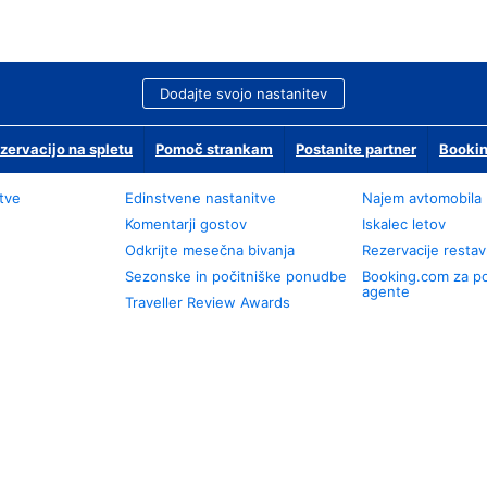
Dodajte svojo nastanitev
zervacijo na spletu
Pomoč strankam
Postanite partner
Bookin
tve
Edinstvene nastanitve
Najem avtomobila
Komentarji gostov
Iskalec letov
Odkrijte mesečna bivanja
Rezervacije restav
Sezonske in počitniške ponudbe
Booking.com za p
agente
Traveller Review Awards