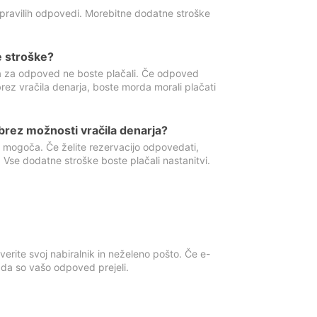
 pravilih odpovedi. Morebitne dodatne stroške
e stroške?
ka za odpoved ne boste plačali. Če odpoved
brez vračila denarja, boste morda morali plačati
rez možnosti vračila denarja?
 mogoča. Če želite rezervacijo odpovedati,
 Vse dodatne stroške boste plačali nastanitvi.
erite svoj nabiralnik in neželeno pošto. Če e-
, da so vašo odpoved prejeli.