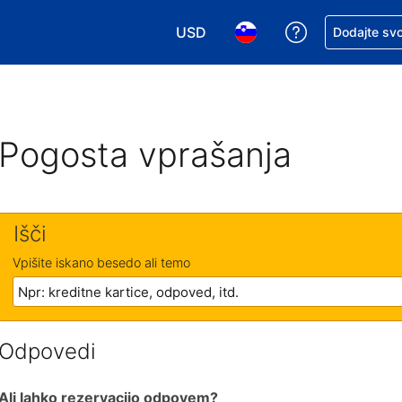
USD
Zaprosite za 
Dodajte svo
Izbira valute. Vaša trenutna valut
Izbira jezika. Vaš trenutn
Pogosta vprašanja
Išči
Vpišite iskano besedo ali temo
Odpovedi
Ali lahko rezervacijo odpovem?