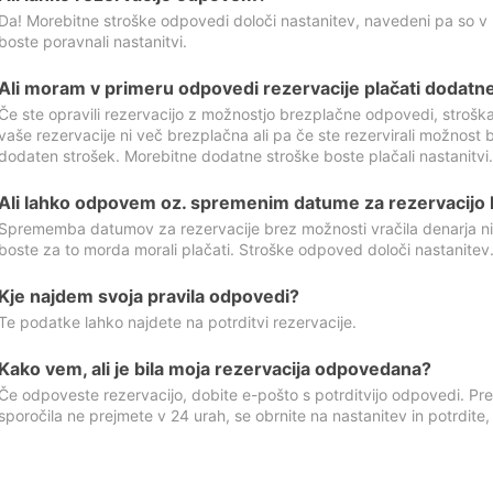
Da! Morebitne stroške odpovedi določi nastanitev, navedeni pa so v
boste poravnali nastanitvi.
Ali moram v primeru odpovedi rezervacije plačati dodatn
Če ste opravili rezervacijo z možnostjo brezplačne odpovedi, stroš
vaše rezervacije ni več brezplačna ali pa če ste rezervirali možnost 
dodaten strošek. Morebitne dodatne stroške boste plačali nastanitvi.
Ali lahko odpovem oz. spremenim datume za rezervacijo b
Sprememba datumov za rezervacije brez možnosti vračila denarja ni
boste za to morda morali plačati. Stroške odpoved določi nastanitev.
Kje najdem svoja pravila odpovedi?
Te podatke lahko najdete na potrditvi rezervacije.
Kako vem, ali je bila moja rezervacija odpovedana?
Če odpoveste rezervacijo, dobite e-pošto s potrditvijo odpovedi. Prev
sporočila ne prejmete v 24 urah, se obrnite na nastanitev in potrdite