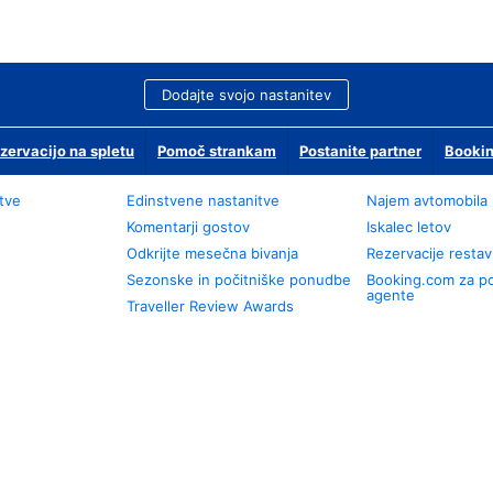
Dodajte svojo nastanitev
zervacijo na spletu
Pomoč strankam
Postanite partner
Bookin
tve
Edinstvene nastanitve
Najem avtomobila
Komentarji gostov
Iskalec letov
Odkrijte mesečna bivanja
Rezervacije restav
Sezonske in počitniške ponudbe
Booking.com za p
agente
Traveller Review Awards