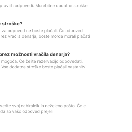
 pravilih odpovedi. Morebitne dodatne stroške
e stroške?
ka za odpoved ne boste plačali. Če odpoved
brez vračila denarja, boste morda morali plačati
rez možnosti vračila denarja?
 mogoča. Če želite rezervacijo odpovedati,
 Vse dodatne stroške boste plačali nastanitvi.
erite svoj nabiralnik in neželeno pošto. Če e-
, da so vašo odpoved prejeli.