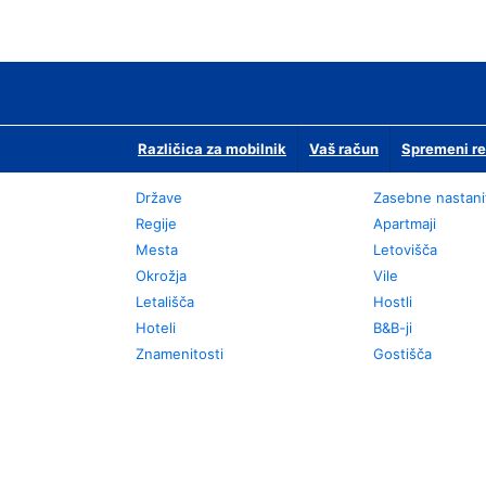
Različica za mobilnik
Vaš račun
Spremeni re
Države
Zasebne nastani
Regije
Apartmaji
Mesta
Letovišča
Okrožja
Vile
Letališča
Hostli
Hoteli
B&B-ji
Znamenitosti
Gostišča