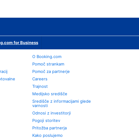
g.com for Business
O Booking.com
Pomoč strankam
racij
Pomoč za partnerje
otovalne
Careers
Trajnost
Medijsko središče
Središče z informacijami glede
varnosti
Odnosi z investitorji
Pogoji storitev
Pritožba partnerja
Kako poslujemo