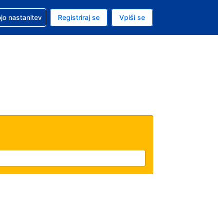
pomoč pri rezervaciji
jo nastanitev
Registriraj se
Vpiši se
a je ameriški dolar
i jezik je Slovenščini