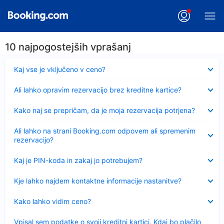
10 najpogostejših vprašanj
Skrčeno
Kaj vse je vključeno v ceno?
Skrčeno
Ali lahko opravim rezervacijo brez kreditne kartice?
Skrčeno
Kako naj se prepričam, da je moja rezervacija potrjena?
Skrčeno
Ali lahko na strani Booking.com odpovem ali spremenim
rezervacijo?
Skrčeno
Kaj je PIN-koda in zakaj jo potrebujem?
Skrčeno
Kje lahko najdem kontaktne informacije nastanitve?
Skrčeno
Kako lahko vidim ceno?
Skrčeno
Vpisal sem podatke o svoji kreditni kartici. Kdaj bo plačilo