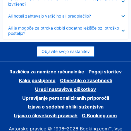
izvršeno?
Skrčeno
Ali hoteli zahtevajo varščino ali predplačilo?
Skrčeno
Ali je mogoče za otroka dobiti dodatno ležišče oz. otroško
posteljo?
Objavite svojo nastanitev
Različica za namizne računalnike
Pogoji storitev
Kako poslujemo
Obvestilo o zasebnosti
Uredi nastavitve piškotkov
Upravljanje personaliziranih priporočil
Izjava o sodobni obliki suženjstva
Izjava o človekovih pravicah
O Booking.com
Avtorske pravice © 1996–2026 Booking.com™. Vse